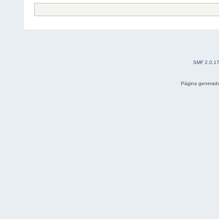
SMF 2.0.1
Página generada