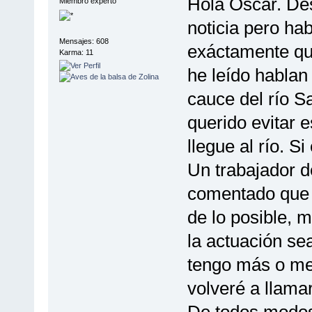
Hola Óscar. De
Miembro experto
noticia pero ha
Mensajes: 608
exáctamente qué
Karma: 11
he leído hablan
cauce del río S
querido evitar 
llegue al río. Si
Un trabajador 
comentado que 
de lo posible, 
la actuación se
tengo más o me
volveré a llamar
De todos modos