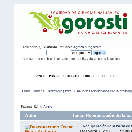
Bienvenido(a),
Visitante
. Por favor,
ingresa
o
regístrate
.
Ingresar con nombre de usuario, contraseña y duración de la sesión
Inicio
Ayuda
Buscar
Calendario
Ingresar
Registrarse
Foros Gorosti
»
Ornitología (Aves)
»
Anuncios relacionados con la ornitolog
Páginas: [
1
]
Ir Abajo
Autor
Tema: Recuperación de la bal
Recuperación de la balsa de 
Óscar
Pérez Andueza
«
en:
Marzo 30, 2014, 10:21:24 pm 