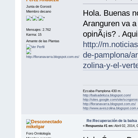
Junta de Gorosti
Hola. Buenas no
Miembro decano
Aranguren va a 
Mensajes: 2.762
opinÃ¡is? . Aqu
Karma: 15
Amante de las Plantas
http://m.notici
de-pamplona/ar
zolina-y-el-ve
Ezcaba-Pamplona 430 m.
http://balsadeloza.blogspot.com/
http://sites.google.com/site/scngorost
http://floranavarra.blogspot.com.es/
http://www.aveszolina.blogspot.com.
Re:Recuperación de la balsa 
mikelgar
«
Respuesta #1 en:
Abril 02, 2014, 
Foro Ornitología