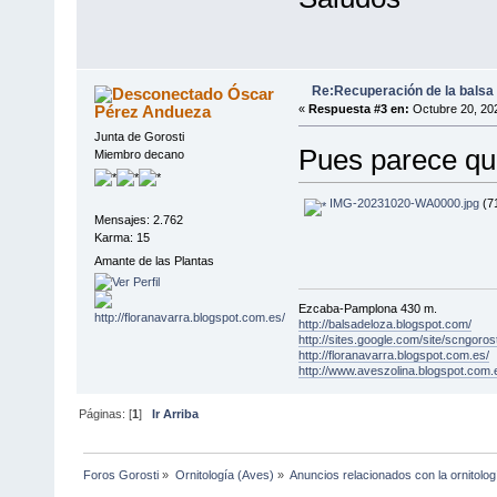
Re:Recuperación de la balsa 
Óscar
Pérez Andueza
«
Respuesta #3 en:
Octubre 20, 202
Junta de Gorosti
Pues parece que
Miembro decano
IMG-20231020-WA0000.jpg
(71
Mensajes: 2.762
Karma: 15
Amante de las Plantas
Ezcaba-Pamplona 430 m.
http://balsadeloza.blogspot.com/
http://sites.google.com/site/scngorost
http://floranavarra.blogspot.com.es/
http://www.aveszolina.blogspot.com.
Páginas: [
1
]
Ir Arriba
Foros Gorosti
»
Ornitología (Aves)
»
Anuncios relacionados con la ornitolog