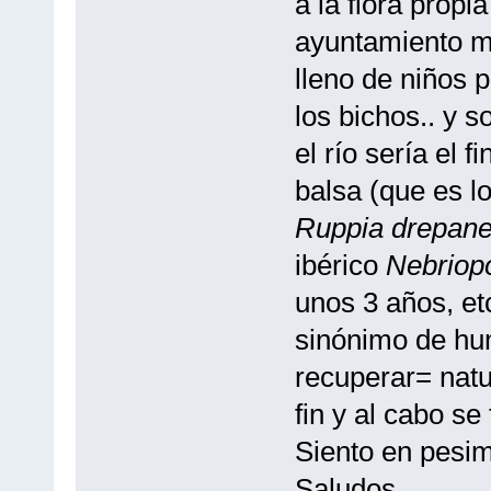
a la flora propi
ayuntamiento m
lleno de niños 
los bichos.. y s
el río sería el f
balsa (que es lo
Ruppia drepan
ibérico
Nebriop
unos 3 años, et
sinónimo de hum
recuperar= natu
fin y al cabo se
Siento en pesi
Saludos