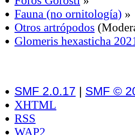
Foros Gorosti
»
Fauna (no ornitología)
»
Otros artrópodos
(Moder
Glomeris hexasticha 2021
SMF 2.0.17
|
SMF © 2
XHTML
RSS
WAP2