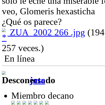
solo le eche una miserable 
veo, Glomeris hexasticha
¿Qué os parece?
ZUA_2002 266 .jpg
(194
257 veces.)
En línea
jose
Miembro decano