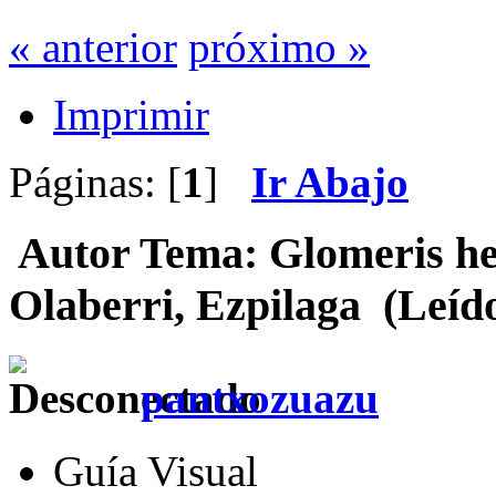
« anterior
próximo »
Imprimir
Páginas: [
1
]
Ir Abajo
Autor
Tema: Glomeris he
Olaberri, Ezpilaga (Leíd
pantxozuazu
Guía Visual