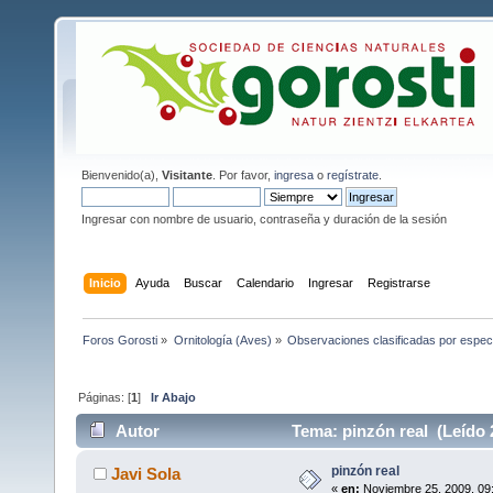
Bienvenido(a),
Visitante
. Por favor,
ingresa
o
regístrate
.
Ingresar con nombre de usuario, contraseña y duración de la sesión
Inicio
Ayuda
Buscar
Calendario
Ingresar
Registrarse
Foros Gorosti
»
Ornitología (Aves)
»
Observaciones clasificadas por espec
Páginas: [
1
]
Ir Abajo
Autor
Tema: pinzón real (Leído 
pinzón real
Javi Sola
«
en:
Noviembre 25, 2009, 09