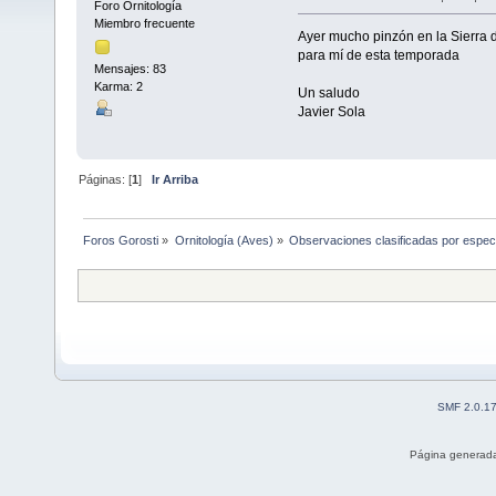
Foro Ornitología
Miembro frecuente
Ayer mucho pinzón en la Sierra de
para mí de esta temporada
Mensajes: 83
Karma: 2
Un saludo
Javier Sola
Páginas: [
1
]
Ir Arriba
Foros Gorosti
»
Ornitología (Aves)
»
Observaciones clasificadas por espec
SMF 2.0.1
Página generada