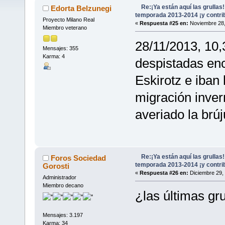
(Leído 12657 veces)
Re:¡Ya están aquí las grullas
Edorta Belzunegi
temporada 2013-2014 ¡y contri
Proyecto Milano Real
«
Respuesta #25 en:
Noviembre 28,
Miembro veterano
28/11/2013, 10,
Mensajes: 355
Karma: 4
despistadas en
Eskirotz e iban 
migración invern
averiado la brúj
Re:¡Ya están aquí las grullas
Foros Sociedad
temporada 2013-2014 ¡y contri
Gorosti
«
Respuesta #26 en:
Diciembre 29, 
Administrador
Miembro decano
¿las últimas gru
Mensajes: 3.197
Karma: 34