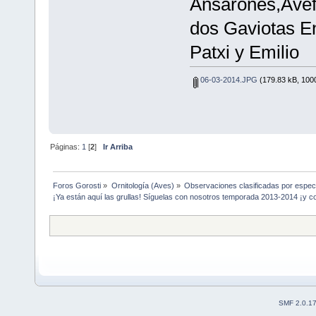
Ansarones,Avef
dos Gaviotas E
Patxi y Emilio
06-03-2014.JPG
(179.83 kB, 1000
Páginas:
1
[
2
]
Ir Arriba
Foros Gorosti
»
Ornitología (Aves)
»
Observaciones clasificadas por espec
¡Ya están aquí las grullas! Síguelas con nosotros temporada 2013-2014 ¡y co
SMF 2.0.1