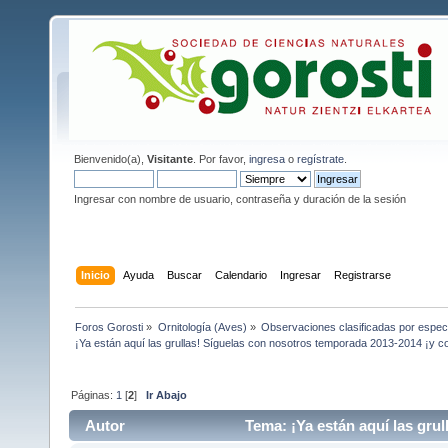
Bienvenido(a),
Visitante
. Por favor,
ingresa
o
regístrate
.
Ingresar con nombre de usuario, contraseña y duración de la sesión
Inicio
Ayuda
Buscar
Calendario
Ingresar
Registrarse
Foros Gorosti
»
Ornitología (Aves)
»
Observaciones clasificadas por espec
¡Ya están aquí las grullas! Síguelas con nosotros temporada 2013-2014 ¡y co
Páginas:
1
[
2
]
Ir Abajo
Autor
Tema: ¡Ya están aquí las grul