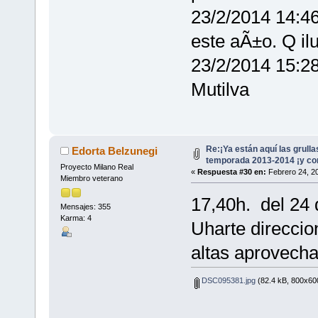
23/2/2014 14:46
este aÃ±o. Q 
23/2/2014 15:28
Mutilva
Re:¡Ya están aquí las grull
Edorta Belzunegi
temporada 2013-2014 ¡y con
Proyecto Milano Real
«
Respuesta #30 en:
Febrero 24, 20
Miembro veterano
17,40h. del 24 
Mensajes: 355
Karma: 4
Uharte direccio
altas aprovecha
DSC095381.jpg
(82.4 kB, 800x600