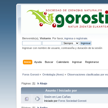
Bienvenido(a),
Visitante
. Por favor,
ingresa
o
regístrate
.
Ingresar con nombre de usuario, contraseña y duración de la sesión
Inicio
Ayuda
Buscar
Calendario
Ingresar
Registrarse
Foros Gorosti
»
Ornitología (Aves)
»
Observaciones clasificadas por e
Páginas: [
1
]
Ir Abajo
Asunto
/
Iniciado por
Sisón en Las Cañas
Iniciado por
Foros Sociedad Gorosti
Páginas: [
1
]
Ir Arriba