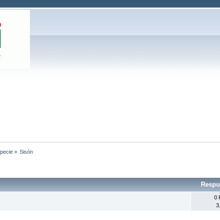
specie
»
Sisón
Respu
0 
3