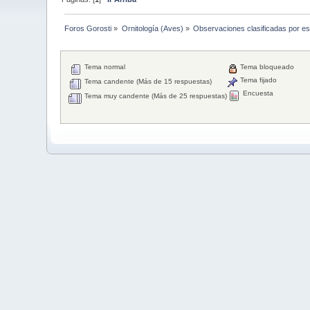
Foros Gorosti
»
Ornitología (Aves)
»
Observaciones clasificadas por e
Tema normal
Tema bloqueado
Tema fijado
Tema candente (Más de 15 respuestas)
Encuesta
Tema muy candente (Más de 25 respuestas)