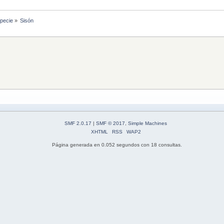
specie
»
Sisón
SMF 2.0.17
|
SMF © 2017
,
Simple Machines
XHTML
RSS
WAP2
Página generada en 0.052 segundos con 18 consultas.