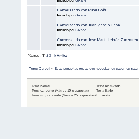
Iniciado por
Gixane
Conversando con Mikel Goñi
Iniciado por
Gixane
Conversando con Juan Ignacio Deán
Iniciado por
Gixane
Conversando con Jose María Lebrón Zunzarren
Iniciado por
Gixane
Páginas: [
1
]
2
3
Ir Arriba
Foros Gorosti
»
Esas pequeñas cosas que necesitamos saber los natura
Tema normal
Tema bloqueado
Tema candente (Más de 15 respuestas)
Tema fijado
Tema muy candente (Más de 25 respuestas)
Encuesta