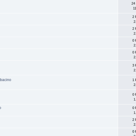
24
1
2 
2
2 
2
0 
2
0 
2
3 
2
abacino
1 
2
0 
1
o
0 
1
2 
2
0 