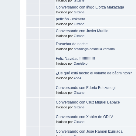
Iniciado por
Gixane
Conversando con Iñigo Elorza Makazaga
Iniciado por
Gixane
petición - eskaera
Iniciado por
Gixane
Conversando con Javier Murillo
Iniciado por
Gixane
Escuchar de noche
Iniciado por
ornitologia desde la ventana
Feliz Navidad!!!!!!!!!!!!!!!!!!
Iniciado por
Danieltxo
¿De qué está hecho el volante de bádminton?
Iniciado por
AnaA
Conversando con Edorta Beltzunegi
Iniciado por
Gixane
Conversando con Cruz Miguel Babace
Iniciado por
Gixane
Conversando con Xabier de ODLV
Iniciado por
Gixane
Conversando con Jose Ramon Izurriaga