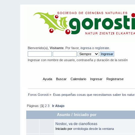
Bienvenido(a),
Visitante
. Por favor,
ingresa
o
regístrate
.
Ingresar con nombre de usuario, contraseña y duración de la sesión
Inicio
Ayuda
Buscar
Calendario
Ingresar
Registrarse
Foros Gorosti
»
Esas pequeñas cosas que necesitamos saber los natura
Páginas: [
1
]
2
3
Ir Abajo
Asunto
/
Iniciado por
Nostoc, va de cianofíceas
Iniciado por
ornitologia desde la ventana