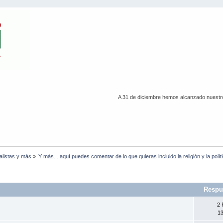
A 31 de diciembre hemos alcanzado nuestro 
listas y más
»
Y más... aquí puedes comentar de lo que quieras incluido la religión y la polít
Respu
2 
13