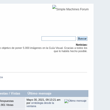
Noticias:
objetivo de poner 5.000 imágenes en la Guía Visual. Gracias a todos los
que lo habéis hecho posible.
ica
estas
/
Vistas
Último mensaje
Mayo 30, 2021, 09:13:21 am
Respuestas
por
ornitologia desde la
.901 Vistas
ventana