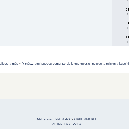
1
0 
1
0 
1
1 
1
listas y más
»
Y más... aquí puedes comentar de lo que quieras incluido la religión y la polít
SMF 2.0.17
|
SMF © 2017
,
Simple Machines
XHTML
RSS
WAP2