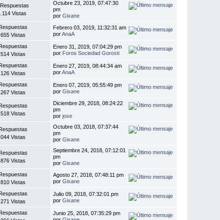
Octubre 23, 2019, 07:47:30
 Respuestas
pm
1.114 Vistas
por
Gixane
Respuestas
Febrero 03, 2019, 11:32:31 am
por
AnaA
.655 Vistas
Respuestas
Enero 31, 2019, 07:04:29 pm
por
Foros Sociedad Gorosti
.514 Vistas
Respuestas
Enero 27, 2019, 08:44:34 am
por
AnaA
.126 Vistas
Respuestas
Enero 07, 2019, 05:55:49 pm
por
Gixane
.267 Vistas
Diciembre 29, 2018, 08:24:22
Respuestas
pm
.518 Vistas
por
jose
Octubre 03, 2018, 07:37:44
Respuestas
pm
.044 Vistas
por
Gixane
Septiembre 24, 2018, 07:12:01
Respuestas
pm
.876 Vistas
por
Gixane
Respuestas
Agosto 27, 2018, 07:48:11 pm
por
Gixane
.810 Vistas
Respuestas
Julio 09, 2018, 07:32:01 pm
por
Gixane
.271 Vistas
Respuestas
Junio 25, 2018, 07:35:29 pm
por
Gixane