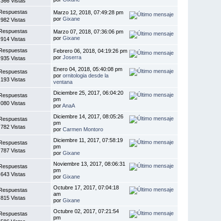
.366 Vistas
Respuestas
Marzo 12, 2018, 07:49:28 pm
por
Gixane
.982 Vistas
Respuestas
Marzo 07, 2018, 07:36:06 pm
por
Gixane
.914 Vistas
Respuestas
Febrero 06, 2018, 04:19:26 pm
por
Joserra
.935 Vistas
Enero 04, 2018, 05:40:08 pm
Respuestas
por
ornitologia desde la
.193 Vistas
ventana
Diciembre 25, 2017, 06:04:20
Respuestas
pm
.080 Vistas
por
AnaA
Diciembre 14, 2017, 08:05:26
Respuestas
pm
.782 Vistas
por
Carmen Montoro
Diciembre 11, 2017, 07:58:19
Respuestas
pm
.787 Vistas
por
Gixane
Noviembre 13, 2017, 08:06:31
Respuestas
pm
.643 Vistas
por
Gixane
Octubre 17, 2017, 07:04:18
Respuestas
am
.815 Vistas
por
Gixane
Octubre 02, 2017, 07:21:54
Respuestas
pm