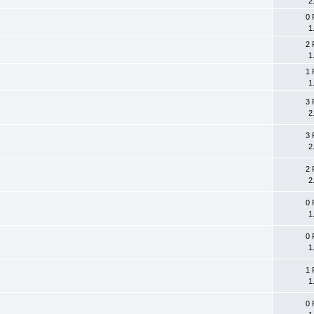
2
0 
1
2 
1
1 
1
3 
2
3 
2
2 
2
0 
1
0 
1
1 
1
0 