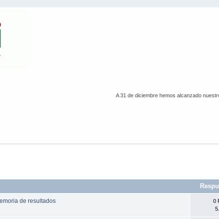
A 31 de diciembre hemos alcanzado nuestro 
Respu
emoria de resultados
0 
5