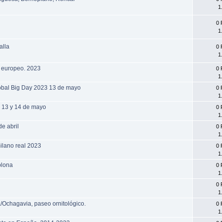
1
0 
1
alla
0 
1
o europeo. 2023
0 
1
lobal Big Day 2023 13 de mayo
0 
1
1, 13 y 14 de mayo
0 
1
de abril
0 
1
ilano real 2023
0 
1
plona
0 
1
0 
1
/Ochagavia, paseo ornitológico.
0 
1