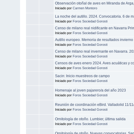
Observación otoñal de aves en Miranda de Arga, 
Iniciado por
Carmen Montoro
La noche del autillo. 2024. Convocatoria. 6 de 
Iniciado por
Foros Sociedad Gorosti
Censo de milano real nidificante en Navarra Pr
Iniciado por
Foros Sociedad Gorosti
Autillo europeo. Memoria de resultados inviern
Iniciado por
Foros Sociedad Gorosti
Censo de milano real invernante en Navarra. 2
Iniciado por
Foros Sociedad Gorosti
Censos de aves enero 2024. Aves acuáticas y 
Iniciado por
Foros Sociedad Gorosti
Sacin: Inicio muestreos de campo
Iniciado por
Foros Sociedad Gorosti
Homenaje al joven pajarero/a del año 2023
Iniciado por
Foros Sociedad Gorosti
Reunión de coordinación eBird. Valladolid 11/1
Iniciado por
Foros Sociedad Gorosti
Ornitología de otoño. Lumbier, última salida
Iniciado por
Foros Sociedad Gorosti
Ornitología de otoño. Nuevas convocatorias. Sa