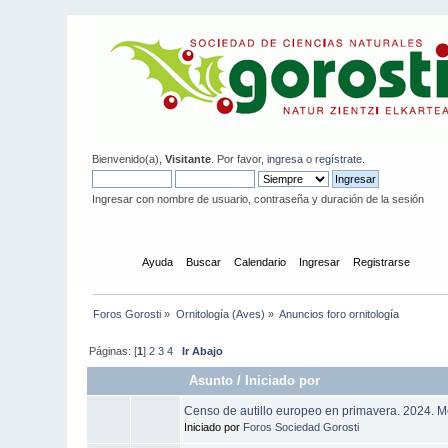
Bienvenido(a),
Visitante
. Por favor,
ingresa
o
regístrate
.
Ingresar con nombre de usuario, contraseña y duración de la sesión
Inicio
Ayuda
Buscar
Calendario
Ingresar
Registrarse
Foros Gorosti
»
Ornitología (Aves)
»
Anuncios foro ornitología
Páginas: [
1
]
2
3
4
Ir Abajo
Asunto
/
Iniciado por
Censo de autillo europeo en primavera. 2024. M
Iniciado por
Foros Sociedad Gorosti