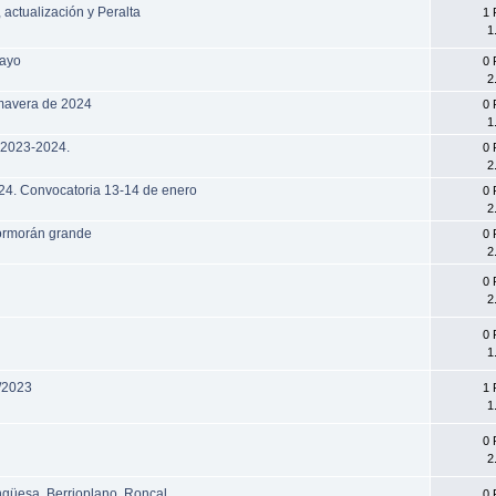
actualización y Peralta
1 
1
mayo
0 
2
imavera de 2024
0 
1
o 2023-2024.
0 
2
024. Convocatoria 13-14 de enero
0 
2
cormorán grande
0 
2
0 
2
0 
1
1/2023
1 
1
0 
2
ngüesa, Berrioplano, Roncal
0 