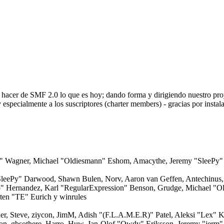
a hacer de SMF 2.0 lo que es hoy; dando forma y dirigiendo nuestro pr
y especialmente a los suscriptores (charter members) - gracias por insta
red" Wagner, Michael "Oldiesmann" Eshom, Amacythe, Jeremy "SleePy"
"SleePy" Darwood, Shawn Bulen, Norv, Aaron van Geffen, Antechinus, 
o" Hernandez, Karl "RegularExpression" Benson, Grudge, Michael "O
ten "TE" Eurich y winrules
r, Steve, ziycon, JimM, Adish "(F.L.A.M.E.R)" Patel, Aleksi "Lex" K
on, gbsothere, Harro, Huw, Jan-Olof "Owdy" Eriksson, Jeremy "jerm" 