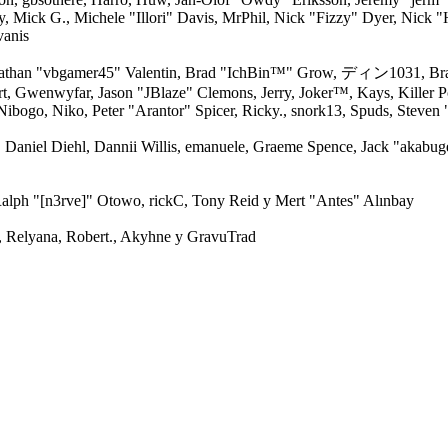
by, Mick G., Michele "Illori" Davis, MrPhil, Nick "Fizzy" Dyer, Nick 
vanis
athan "vbgamer45" Valentin, Brad "IchBin™" Grow, ディン1031, Bran
rt, Gwenwyfar, Jason "JBlaze" Clemons, Jerry, Joker™, Kays, Killer
ibogo, Niko, Peter "Arantor" Spicer, Ricky., snork13, Spuds, Steven
 Daniel Diehl, Dannii Willis, emanuele, Graeme Spence, Jack "akabuge
alph "[n3rve]" Otowo, rickC, Tony Reid y Mert "Antes" Alınbay
 Relyana, Robert., Akyhne y GravuTrad