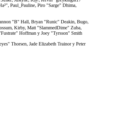
"Ha²", Paul_Pauline, Piro "Sarge" Dhima,
non "B" Hall, Bryan "Runic" Deakin, Bugo,
 Possum, Kirby, Matt "SlammedDime" Zuba,
 "Fustrate" Hoffman y Joey "Tyrsson" Smith
yes" Thorsen, Jade Elizabeth Trainor y Peter