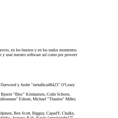
oyecto, en los buenos y en los malos momentos.
lar y usar nuestro software así como por proveer
 Darwood y Justin "metallica48423" O'Leary
Bjoern "Bloc" Kristiansen, Colin Schoen,
ldiesmann" Eshom, Michael "Thantos" Miller,
ilpinen, Ben Scott, Bigguy, CapadY, Chalky,
Strike, Justyne, K@, Kevin "greyknight17"