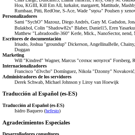
Hou, KGIII, Kill Em All, lurkalot, margarett, Mattitude, Mash
Rumbaar, Pitti, RedOne, S-Ace, Wade "sησω" Poulsen y xeno
Personalizadores
Sami "SychO" Mazouz, Diego Andrés, Gary M. Gadsdon, Jon
Bulakbol, Colin "Shadow82x" Blaber, Daniel15, Eren Yasarku
Matthew "Labradoodle-360" Kerle, Mick., NanoSector, nend, N
Escritores de documentación
Irisado, Joshua "groundup" Dickerson, AngellinaBelle, Chainy,
Duggan
Marketing
Will "Kindred" Wagner, Marcus "cσσкιє мσηѕтєя" Forsberg, R
Internacionalizadores
Francisco "d3vcho" Domínguez, Nikola "Dzonny" Novaković,
Administradores de los servidores
Derek Schwab, Michael Johnson y Liroy van Hoewijk
Traducción al Español (es-ES)
Traducción al Español (es-ES)
Isidro Baquero (
hefesto
)
Agradecimientos Especiales
Desarrolladores consultores