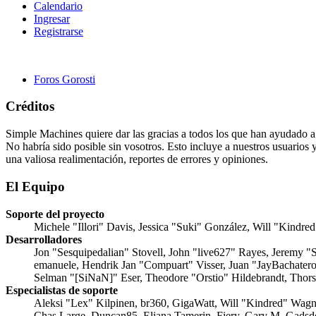
Calendario
Ingresar
Registrarse
Foros Gorosti
Créditos
Simple Machines quiere dar las gracias a todos los que han ayudado 
No habría sido posible sin vosotros. Esto incluye a nuestros usuarios 
una valiosa realimentación, reportes de errores y opiniones.
El Equipo
Soporte del proyecto
Michele "Illori" Davis, Jessica "Suki" González, Will "Kind
Desarrolladores
Jon "Sesquipedalian" Stovell, John "live627" Rayes, Jeremy 
emanuele, Hendrik Jan "Compuart" Visser, Juan "JayBachater
Selman "[SiNaN]" Eser, Theodore "Orstio" Hildebrandt, Thors
Especialistas de soporte
Aleksi "Lex" Kilpinen, br360, GigaWatt, Will "Kindred" Wagne
Chas Large, Duncan85, Eliana Tamerin, Fiery, Gary M. Gadsd