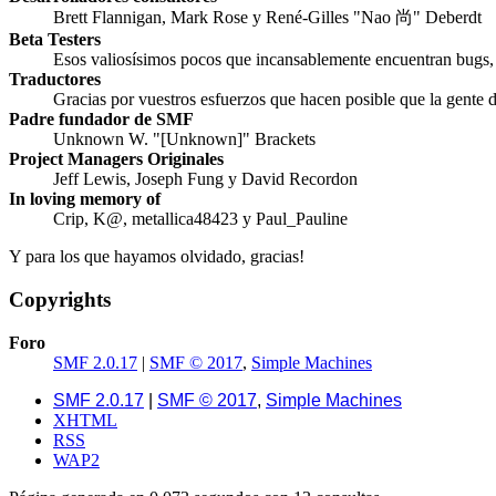
Brett Flannigan, Mark Rose y René-Gilles "Nao 尚" Deberdt
Beta Testers
Esos valiosísimos pocos que incansablemente encuentran bugs, p
Traductores
Gracias por vuestros esfuerzos que hacen posible que la gente
Padre fundador de SMF
Unknown W. "[Unknown]" Brackets
Project Managers Originales
Jeff Lewis, Joseph Fung y David Recordon
In loving memory of
Crip, K@, metallica48423 y Paul_Pauline
Y para los que hayamos olvidado, gracias!
Copyrights
Foro
SMF 2.0.17
|
SMF © 2017
,
Simple Machines
SMF 2.0.17
|
SMF © 2017
,
Simple Machines
XHTML
RSS
WAP2