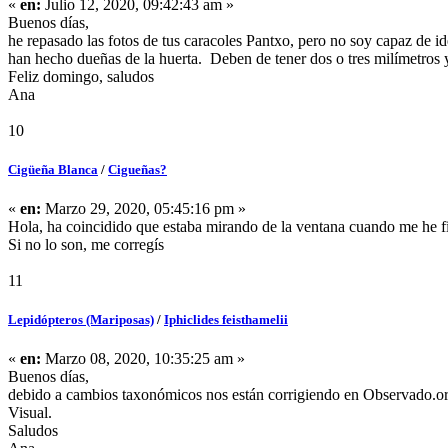
«
en:
Julio 12, 2020, 09:42:43 am »
Buenos días,
he repasado las fotos de tus caracoles Pantxo, pero no soy capaz de id
han hecho dueñas de la huerta. Deben de tener dos o tres milímetros y
Feliz domingo, saludos
Ana
10
Cigüeña Blanca
/
Cigueñas?
«
en:
Marzo 29, 2020, 05:45:16 pm »
Hola, ha coincidido que estaba mirando de la ventana cuando me he f
Si no lo son, me corregís
11
Lepidópteros (Mariposas)
/
Iphiclides feisthamelii
«
en:
Marzo 08, 2020, 10:35:25 am »
Buenos días,
debido a cambios taxonómicos nos están corrigiendo en Observado.org 
Visual.
Saludos