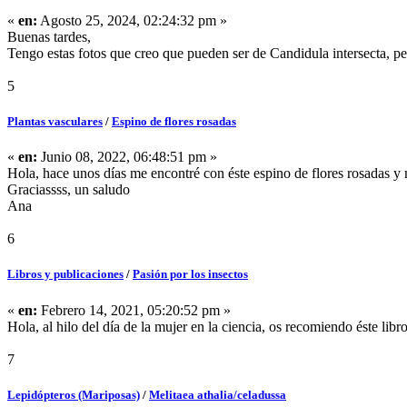
«
en:
Agosto 25, 2024, 02:24:32 pm »
Buenas tardes,
Tengo estas fotos que creo que pueden ser de Candidula intersecta, pe
5
Plantas vasculares
/
Espino de flores rosadas
«
en:
Junio 08, 2022, 06:48:51 pm »
Hola, hace unos días me encontré con éste espino de flores rosadas y
Graciassss, un saludo
Ana
6
Libros y publicaciones
/
Pasión por los insectos
«
en:
Febrero 14, 2021, 05:20:52 pm »
Hola, al hilo del día de la mujer en la ciencia, os recomiendo éste libr
7
Lepidópteros (Mariposas)
/
Melitaea athalia/celadussa