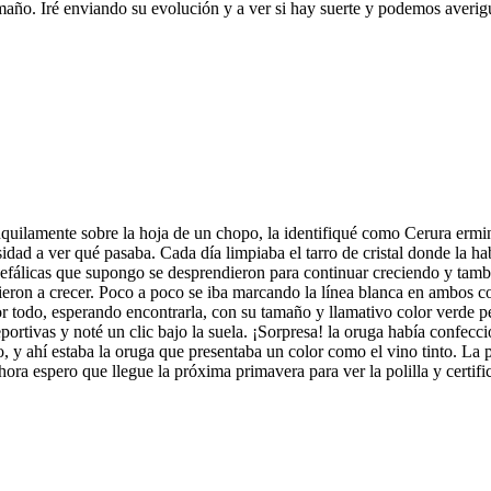
año. Iré enviando su evolución y a ver si hay suerte y podemos averiguar
ilamente sobre la hoja de un chopo, la identifiqué como Cerura ermine
sidad a ver qué pasaba. Cada día limpiaba el tarro de cristal donde la h
cefálicas que supongo se desprendieron para continuar creciendo y tamb
lvieron a crecer. Poco a poco se iba marcando la línea blanca en ambos c
 todo, esperando encontrarla, con su tamaño y llamativo color verde pe
ortivas y noté un clic bajo la suela. ¡Sorpresa! la oruga había confecc
, y ahí estaba la oruga que presentaba un color como el vino tinto. La 
ora espero que llegue la próxima primavera para ver la polilla y certifi