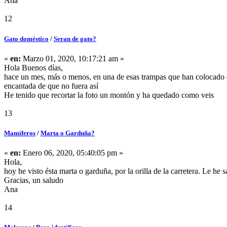
Ana
12
Gato doméstico
/
Seran de gato?
«
en:
Marzo 01, 2020, 10:17:21 am »
Hola Buenos días,
hace un mes, más o menos, en una de esas trampas que han colocado en
encantada de que no fuera así
He tenido que recortar la foto un montón y ha quedado como veis
13
Mamíferos
/
Marta o Garduña?
«
en:
Enero 06, 2020, 05:40:05 pm »
Hola,
hoy he visto ésta marta o garduña, por la orilla de la carretera. Le he 
Gracias, un saludo
Ana
14