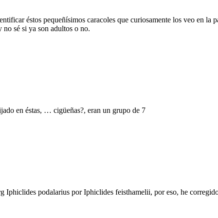
entificar éstos pequeñísimos caracoles que curiosamente los veo en la pa
 no sé si ya son adultos o no.
ijado en éstas, … cigüeñas?, eran un grupo de 7
Iphiclides podalarius por Iphiclides feisthamelii, por eso, he corregi