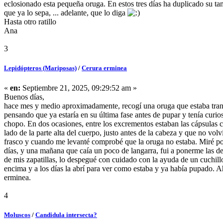
eclosionado esta pequeña oruga. En estos tres días ha duplicado su tam
que ya lo sepa, ... adelante, que lo diga
Hasta otro ratillo
Ana
3
Lepidópteros (Mariposas)
/
Cerura erminea
«
en:
Septiembre 21, 2025, 09:29:52 am »
Buenos días,
hace mes y medio aproximadamente, recogí una oruga que estaba tranqu
pensando que ya estaría en su última fase antes de pupar y tenía curio
chopo. En dos ocasiones, entre los excrementos estaban las cápsulas 
lado de la parte alta del cuerpo, justo antes de la cabeza y que no vo
frasco y cuando me levanté comprobé que la oruga no estaba. Miré por
días, y una mañana que caía un poco de langarra, fui a ponerme las dep
de mis zapatillas, lo despegué con cuidado con la ayuda de un cuchillo
encima y a los días la abrí para ver como estaba y ya había pupado. Ah
erminea.
4
Moluscos
/
Candidula intersecta?