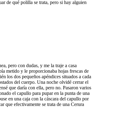
 de qué polilla se trata, pero si hay alguien
a, pero con dudas, y me la traje a casa
abía metido y le proporcionaba hojas frescas de
ién los dos pequeños apéndices situados a cada
ostados del cuerpo. Una noche olvidé cerrar el
nsé que daría con ella, pero no. Pasaron varios
ionado el capullo para pupar en la punta de una
puse en una caja con la cáscara del capullo por
car que efectivamente se trata de una Cerura