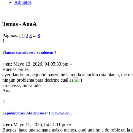
Adjuntos
Temas - AnaA
Páginas: [
1
]
2
3
...
8
1
Plantas vasculares
/
Sambucus ?
«
en:
Mayo 13, 2026, 04:05:33 pm »
Buenas tardes,
ayer dando un pequeño paseo me llamó la atención esta planta, me rec
ningún problema para decirme cuál es
Graciasss, un saludo
Ana
2
Lepidópteros (Mariposas)
/
Un huevo de...
«
en:
Mayo 11, 2026, 04:21:11 pm »
Buenas, hace una semana más o menos, cogí una hoja de roble en la qu