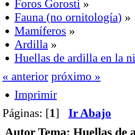
Foros Gorosti
»
Fauna (no ornitología)
»
Mamíferos
»
Ardilla
»
Huellas de ardilla en la n
« anterior
próximo »
Imprimir
Páginas: [
1
]
Ir Abajo
Autor
Tema: Huellas de ar