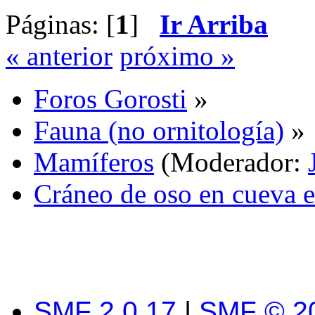
Páginas: [
1
]
Ir Arriba
« anterior
próximo »
Foros Gorosti
»
Fauna (no ornitología)
»
Mamíferos
(Moderador:
Cráneo de oso en cueva e
SMF 2.0.17
|
SMF © 2