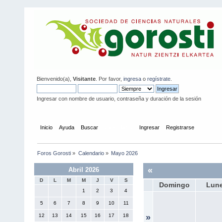
Bienvenido(a),
Visitante
. Por favor,
ingresa
o
regístrate
.
Ingresar con nombre de usuario, contraseña y duración de la sesión
Inicio
Ayuda
Buscar
Calendario
Ingresar
Registrarse
Foros Gorosti
»
Calendario
»
Mayo 2026
«
Abril 2026
D
L
M
M
J
V
S
Domingo
Lun
1
2
3
4
5
6
7
8
9
10
11
12
13
14
15
16
17
18
»