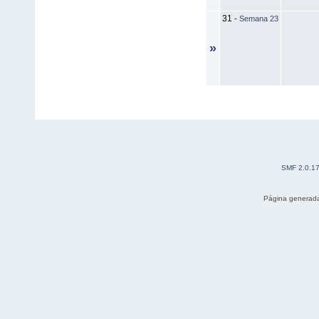
31
-
Semana 23
»
SMF 2.0.1
Página generada