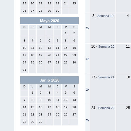
19
20
21
22
23
24
25
26
27
28
29
30
3
4
-
Semana 19
Mayo 2026
»
D
L
M
M
J
V
S
1
2
3
4
5
6
7
8
9
10
11
-
Semana 20
10
11
12
13
14
15
16
17
18
19
20
21
22
23
»
24
25
26
27
28
29
30
31
17
18
-
Semana 21
Junio 2026
D
L
M
M
J
V
S
»
1
2
3
4
5
6
7
8
9
10
11
12
13
14
15
16
17
18
19
20
24
25
-
Semana 22
21
22
23
24
25
26
27
»
28
29
30