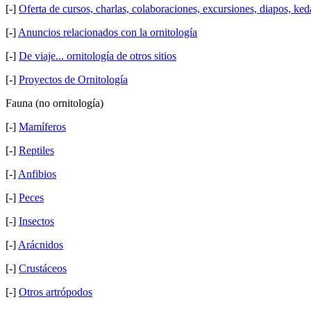
[-]
Oferta de cursos, charlas, colaboraciones, excursiones, diapos, ke
[-]
Anuncios relacionados con la ornitología
[-]
De viaje... ornitología de otros sitios
[-]
Proyectos de Ornitología
Fauna (no ornitología)
[-]
Mamíferos
[-]
Reptiles
[-]
Anfibios
[-]
Peces
[-]
Insectos
[-]
Arácnidos
[-]
Crustáceos
[-]
Otros artrópodos