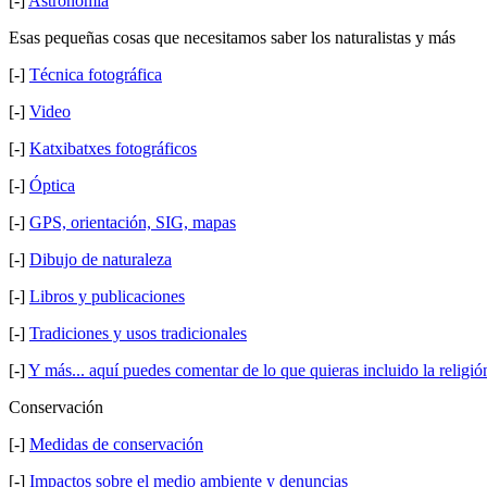
[-]
Astronomía
Esas pequeñas cosas que necesitamos saber los naturalistas y más
[-]
Técnica fotográfica
[-]
Video
[-]
Katxibatxes fotográficos
[-]
Óptica
[-]
GPS, orientación, SIG, mapas
[-]
Dibujo de naturaleza
[-]
Libros y publicaciones
[-]
Tradiciones y usos tradicionales
[-]
Y más... aquí puedes comentar de lo que quieras incluido la religión
Conservación
[-]
Medidas de conservación
[-]
Impactos sobre el medio ambiente y denuncias