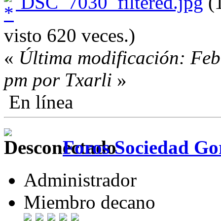
DSC_7030_filtered.jpg
(1
visto 620 veces.)
«
Última modificación: Feb
pm por Txarli
»
En línea
Foros Sociedad Gor
Administrador
Miembro decano