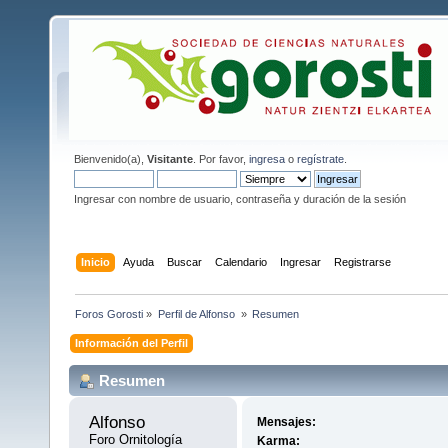
Bienvenido(a),
Visitante
. Por favor,
ingresa
o
regístrate
.
Ingresar con nombre de usuario, contraseña y duración de la sesión
Inicio
Ayuda
Buscar
Calendario
Ingresar
Registrarse
Foros Gorosti
»
Perfil de Alfonso 
»
Resumen
Información del Perfil
Resumen
Alfonso 
Mensajes:
Foro Ornitología
Karma: