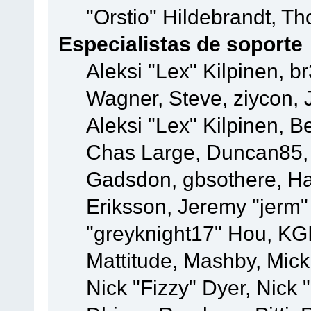
"Orstio" Hildebrandt, Th
Especialistas de soporte
Aleksi "Lex" Kilpinen, b
Wagner, Steve, ziycon, 
Aleksi "Lex" Kilpinen, B
Chas Large, Duncan85, E
Gadsdon, gbsothere, Ha
Eriksson, Jeremy "jerm"
"greyknight17" Hou, KGIII
Mattitude, Mashby, Mick G
Nick "Fizzy" Dyer, Nick 