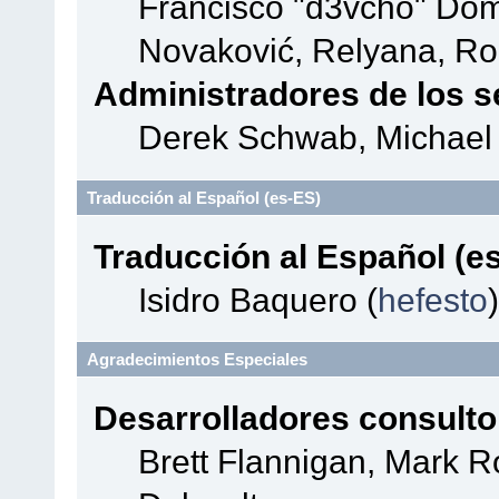
Francisco "d3vcho" Dom
Novaković, Relyana, Ro
Administradores de los s
Derek Schwab, Michael 
Traducción al Español (es-ES)
Traducción al Español (e
Isidro Baquero (
hefesto
)
Agradecimientos Especiales
Desarrolladores consulto
Brett Flannigan, Mark 