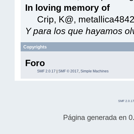
In loving memory of
Crip, K@, metallica484
Y para los que hayamos olv
Copyrights
Foro
SMF 2.0.17
|
SMF © 2017
,
Simple Machines
SMF 2.0.1
Página generada en 0