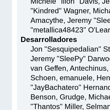
Michele "Illori" Davis, J
"Kindred" Wagner, Mich
Amacythe, Jeremy "Slee
"metallica48423" O'Lea
Desarrolladores
Jon "Sesquipedalian" St
Jeremy "SleePy" Darwo
van Geffen, Antechinus, 
Schoen, emanuele, Hend
"JayBachatero" Hernand
Benson, Grudge, Micha
"Thantos" Miller, Selma