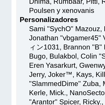
Dhima, Rumbaar, Pitti,
Poulsen y xenovanis
Personalizadores
Sami "SychO" Mazouz, 
Jonathan "vbgamer45" V
ィン1031, Brannon "B" Ha
Bugo, Bulakbol, Colin "
Eren Yasarkurt, Gwenwy
Jerry, Joker™, Kays, Kil
"SlammedDime" Zuba, M
Kerle, Mick., NanoSecto
"Arantor" Spicer, Ricky.