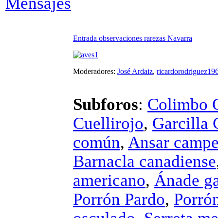
Entrada observaciones rarezas Navarra
Moderadores:
José Ardaiz
,
ricardorodriguez19
Subforos
:
Colimbo 
Cuellirojo
,
Garcilla 
común
,
Ansar campe
Barnacla canadiense
americano
,
Ánade ga
Porrón Pardo
,
Porró