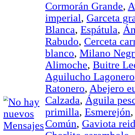
Cormorán Grande
,
A
imperial
,
Garceta gr
Blanca
,
Espátula
,
Án
Rabudo
,
Cerceta car
blanco
,
Milano Neg
Alimoche
,
Buitre L
Aguilucho Lagonero
Ratonero
,
Abejero e
Calzada
,
Águila pes
primilla
,
Esmerejón
Común
,
Gaviota rei