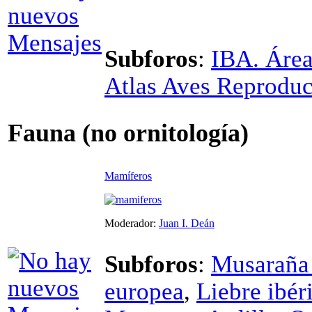
Subforos
:
IBA. Área
Atlas Aves Reprodu
Fauna (no ornitología)
Mamíferos
Moderador:
Juan I. Deán
Subforos
:
Musaraña
europea
,
Liebre ibér