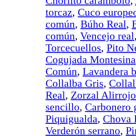
Chorlito carambolo
,
torcaz
,
Cuco europe
común
,
Búho Real
,
común
,
Vencejo real
Torcecuellos
,
Pito N
Cogujada Montesina
Común
,
Lavandera b
Collalba Gris
,
Collal
Real
,
Zorzal Alirrojo
sencillo
,
Carbonero 
Piquigualda
,
Chova P
Verderón serrano
,
Pi