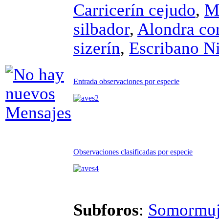
Carricerín cejudo
,
Mo
silbador
,
Alondra co
sizerín
,
Escribano N
Entrada observaciones por especie
Observaciones clasificadas por especie
Subforos
:
Somormuj