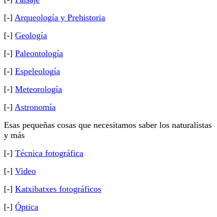
[-]
Arqueología y Prehistoria
[-]
Geología
[-]
Paleontología
[-]
Espeleología
[-]
Meteorología
[-]
Astronomía
Esas pequeñas cosas que necesitamos saber los naturalistas
y más
[-]
Técnica fotográfica
[-]
Video
[-]
Katxibatxes fotográficos
[-]
Óptica