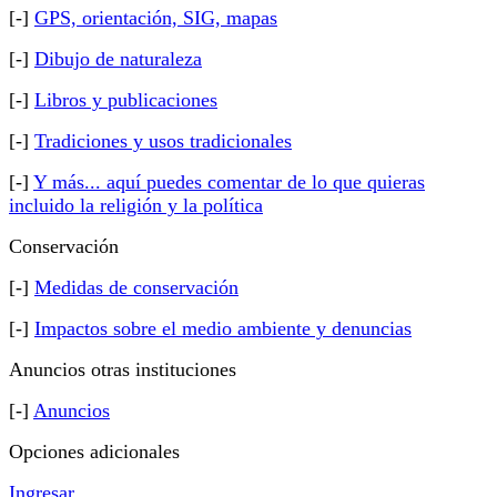
[-]
GPS, orientación, SIG, mapas
[-]
Dibujo de naturaleza
[-]
Libros y publicaciones
[-]
Tradiciones y usos tradicionales
[-]
Y más... aquí puedes comentar de lo que quieras
incluido la religión y la política
Conservación
[-]
Medidas de conservación
[-]
Impactos sobre el medio ambiente y denuncias
Anuncios otras instituciones
[-]
Anuncios
Opciones adicionales
Ingresar