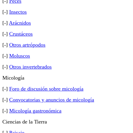
[-]
Peces
[-]
Insectos
[-]
Arácnidos
[-]
Crustáceos
[-]
Otros artrópodos
[-]
Moluscos
[-]
Otros invertebrados
Micología
[-]
Foro de discusión sobre micología
[-]
Convocatorias y anuncios de micología
[-]
Micología gastronómica
Ciencias de la Tierra
[-]
Paisaje