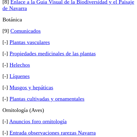
[8]
Enlace a la Guía Visual de la Biodiversidad y el Paisaje
de Navarra
Botánica
[9]
Comunicados
[-]
Plantas vasculares
[-]
Propiedades medicinales de las plantas
[-]
Helechos
[-]
Líquenes
[-]
Musgos y hepáticas
[-]
Plantas cultivadas y ornamentales
Ornitología (Aves)
[-]
Anuncios foro ornitología
[-]
Entrada observaciones rarezas Navarra