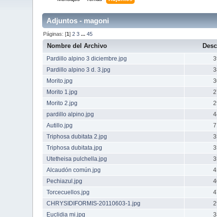
Adjuntos - magoni
Páginas: [
1
]
2
3
...
45
Nombre del Archivo
Desc
Pardillo alpino 3 diciembre.jpg
3
Pardillo alpino 3 d. 3.jpg
3
Morito.jpg
3
Morito 1.jpg
2
Morito 2.jpg
2
pardillo alpino.jpg
4
Autillo.jpg
7
Triphosa dubitata 2.jpg
3
Triphosa dubitata.jpg
3
Utetheisa pulchella.jpg
3
Alcaudón común.jpg
4
Pechiazul.jpg
4
Torcecuellos.jpg
4
CHRYSIDIFORMIS-20110603-1.jpg
2
Euclidia mi.jpg
3