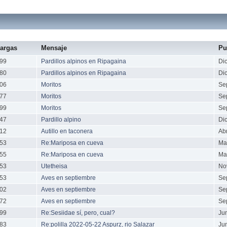
argas
Mensaje
Pu
99
Pardillos alpinos en Ripagaina
Di
80
Pardillos alpinos en Ripagaina
Di
06
Moritos
Se
77
Moritos
Se
99
Moritos
Se
47
Pardillo alpino
Di
12
Autillo en taconera
Abr
53
Re:Mariposa en cueva
Ma
55
Re:Mariposa en cueva
Ma
53
Utetheisa
No
53
Aves en septiembre
Se
02
Aves en septiembre
Se
72
Aves en septiembre
Se
99
Re:Sesiidae sí, pero, cual?
Ju
83
Re:polilla 2022-05-22 Aspurz, rio Salazar
Ju