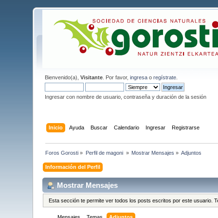
Bienvenido(a),
Visitante
. Por favor,
ingresa
o
regístrate
.
Ingresar con nombre de usuario, contraseña y duración de la sesión
Inicio
Ayuda
Buscar
Calendario
Ingresar
Registrarse
Foros Gorosti
»
Perfil de magoni 
»
Mostrar Mensajes
»
Adjuntos
Información del Perfil
Mostrar Mensajes
Esta sección te permite ver todos los posts escritos por este usuario.
Mensajes
Temas
Adjuntos