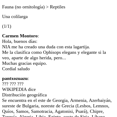
Fauna (no ornitología) > Reptiles
Una colilarga
(1/1)
Carmen Montoro
:
Hola, buenos días:
NIA me ha creado una duda con esta lagartija.
Me la clasifica como Ophisops elegans y elegante si la
veo, aparte de algo herida, pero...
Muchas gracias equipo.
Cordial saludo
pantxozuazu
:
??? ??? ???
WIKIPEDIA dice
Distribución geográfica
Se encuentra en el este de Georgia, Armenia, Azerbaiyán,
sureste de Bulgaria, noreste de Grecia (Lesbos, Lemnos,
Quíos, Samos, Samotracia, Agatonisi, Psará), Chipre,
Turquía, Algeria, Libia, Egipto, oeste de Siria, Líbano,