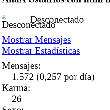
Desconectado
Mostrar Mensajes
Mostrar Estadísticas
Mensajes:
1.572 (0,257 por día)
Karma:
26
Sexo: