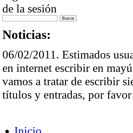
de la sesión
Noticias:
06/02/2011. Estimados usuar
en internet escribir en may
vamos a tratar de escribir 
títulos y entradas, por favor
Inicio