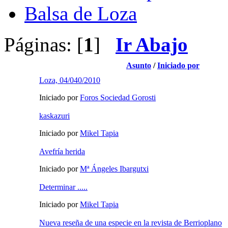
Balsa de Loza
Páginas: [
1
]
Ir Abajo
Asunto
/
Iniciado por
Loza, 04/040/2010
Iniciado por
Foros Sociedad Gorosti
kaskazuri
Iniciado por
Mikel Tapia
Avefría herida
Iniciado por
Mª Ángeles Ibargutxi
Determinar .....
Iniciado por
Mikel Tapia
Nueva reseña de una especie en la revista de Berrioplano