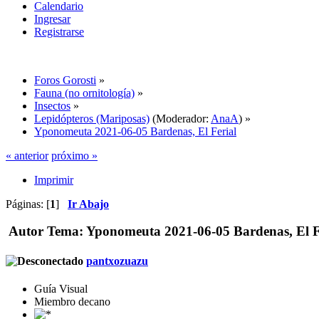
Calendario
Ingresar
Registrarse
Foros Gorosti
»
Fauna (no ornitología)
»
Insectos
»
Lepidópteros (Mariposas)
(Moderador:
AnaA
) »
Yponomeuta 2021-06-05 Bardenas, El Ferial
« anterior
próximo »
Imprimir
Páginas: [
1
]
Ir Abajo
Autor
Tema: Yponomeuta 2021-06-05 Bardenas, El Fe
pantxozuazu
Guía Visual
Miembro decano