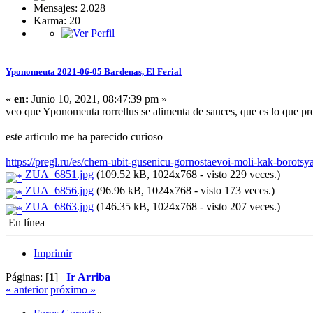
Mensajes: 2.028
Karma: 20
Yponomeuta 2021-06-05 Bardenas, El Ferial
«
en:
Junio 10, 2021, 08:47:39 pm »
veo que Yponomeuta rorrellus se alimenta de sauces, que es lo que pre
este articulo me ha parecido curioso
https://pregl.ru/es/chem-ubit-gusenicu-gornostaevoi-moli-kak-borots
ZUA_6851.jpg
(109.52 kB, 1024x768 - visto 229 veces.)
ZUA_6856.jpg
(96.96 kB, 1024x768 - visto 173 veces.)
ZUA_6863.jpg
(146.35 kB, 1024x768 - visto 207 veces.)
En línea
Imprimir
Páginas: [
1
]
Ir Arriba
« anterior
próximo »