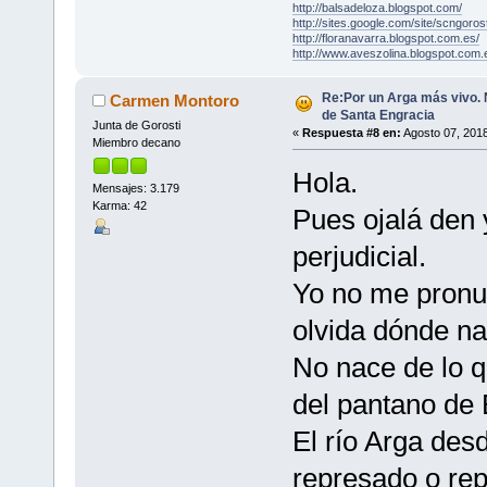
http://balsadeloza.blogspot.com/
http://sites.google.com/site/scngorost
http://floranavarra.blogspot.com.es/
http://www.aveszolina.blogspot.com.
Re:Por un Arga más vivo.
Carmen Montoro
de Santa Engracia
Junta de Gorosti
«
Respuesta #8 en:
Agosto 07, 2018
Miembro decano
Hola.
Mensajes: 3.179
Karma: 42
Pues ojalá den 
perjudicial.
Yo no me pronun
olvida dónde na
No nace de lo q
del pantano de 
El río Arga des
represado o re