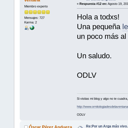
«
Respuesta #12 en:
Agosto 19, 201
Miembro experto
Hola a todxs!
Mensajes: 727
Karma: 2
Una pequeña
l
un poco más al 
Un saludo.
ODLV
Si visitas mi blog y algo no te cuad
http://www.ornitologiadesdelaventa
ODLV
Re:Por un Arga más vivo
Óscar Pérez Andueza