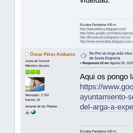
vitalidad.
Ezcaba-Pamplona 430 m.
http://balsadeloza.blogspot.com/
http://sites.google.com/site/scngorost
http://floranavarra.blogspot.com.es/
http://www.aveszolina.blogspot.com.
Re:Por un Arga más vivo
Óscar Pérez Andueza
de Santa Engracia
Junta de Gorosti
«
Respuesta #2 en:
Agosto 05, 2018
Miembro decano
Aqui os pongo la
https://www.go
ayuntamiento-s
Mensajes: 2.762
Karma: 15
del-arga-a-exp
Amante de las Plantas
Ezcaba-Pamplona 430 m.