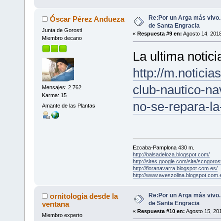
Re:Por un Arga más vivo
Óscar Pérez Andueza
de Santa Engracia
Junta de Gorosti
«
Respuesta #9 en:
Agosto 14, 2018
Miembro decano
La ultima notici
http://m.notici
club-nautico-na
Mensajes: 2.762
Karma: 15
no-se-repara-la
Amante de las Plantas
Ezcaba-Pamplona 430 m.
http://balsadeloza.blogspot.com/
http://sites.google.com/site/scngorost
http://floranavarra.blogspot.com.es/
http://www.aveszolina.blogspot.com.
Re:Por un Arga más vivo
ornitologia desde la
de Santa Engracia
ventana
«
Respuesta #10 en:
Agosto 15, 201
Miembro experto