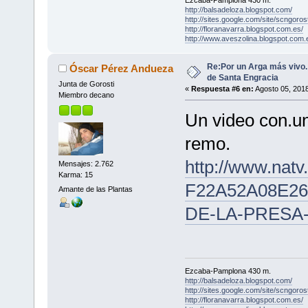
Ezcaba-Pamplona 430 m.
http://balsadeloza.blogspot.com/
http://sites.google.com/site/scngorost
http://floranavarra.blogspot.com.es/
http://www.aveszolina.blogspot.com.
Re:Por un Arga más vivo
Óscar Pérez Andueza
de Santa Engracia
Junta de Gorosti
«
Respuesta #6 en:
Agosto 05, 2018
Miembro decano
Un video con.un
remo.
http://www.na
Mensajes: 2.762
Karma: 15
F22A52A08E26
Amante de las Plantas
DE-LA-PRESA
Ezcaba-Pamplona 430 m.
http://balsadeloza.blogspot.com/
http://sites.google.com/site/scngorost
http://floranavarra.blogspot.com.es/