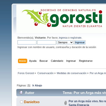
Bienvenido(a),
Visitante
. Por favor,
ingresa
o
regístrate
.
Ingresar con nombre de usuario, contraseña y duración de la sesión
Inicio
Ayuda
Buscar
Calendario
Ingresar
Registrarse
Foros Gorosti
»
Conservación
»
Medidas de conservación
»
Por un Arga m
Páginas: [
1
]
Ir Abajo
Autor
Tema: Por un Arga más viv
Por un Arga más vivo. No r
Danieltxo
Santa Engracia