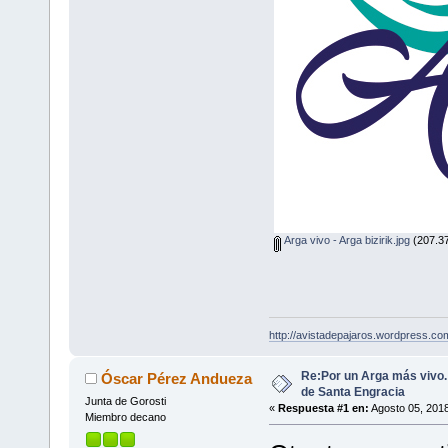
Arga vivo - Arga bizirik.jpg
(207.37
http://avistadepajaros.wordpress.co
Re:Por un Arga más vivo
Óscar Pérez Andueza
de Santa Engracia
Junta de Gorosti
«
Respuesta #1 en:
Agosto 05, 2018
Miembro decano