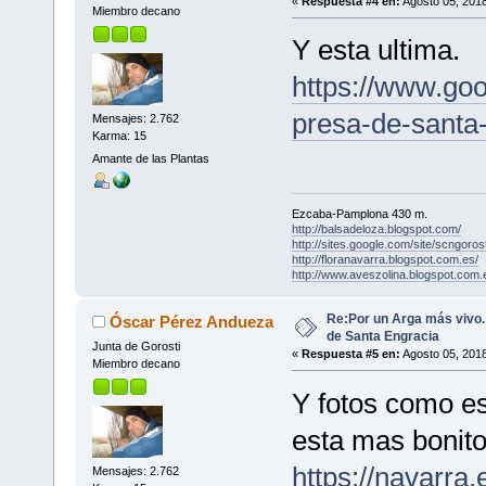
«
Respuesta #4 en:
Agosto 05, 2018
Miembro decano
Y esta ultima.
https://www.go
presa-de-santa
Mensajes: 2.762
Karma: 15
Amante de las Plantas
Ezcaba-Pamplona 430 m.
http://balsadeloza.blogspot.com/
http://sites.google.com/site/scngorost
http://floranavarra.blogspot.com.es/
http://www.aveszolina.blogspot.com.
Re:Por un Arga más vivo
Óscar Pérez Andueza
de Santa Engracia
Junta de Gorosti
«
Respuesta #5 en:
Agosto 05, 2018
Miembro decano
Y fotos como es
esta mas bonito
https://navarra
Mensajes: 2.762