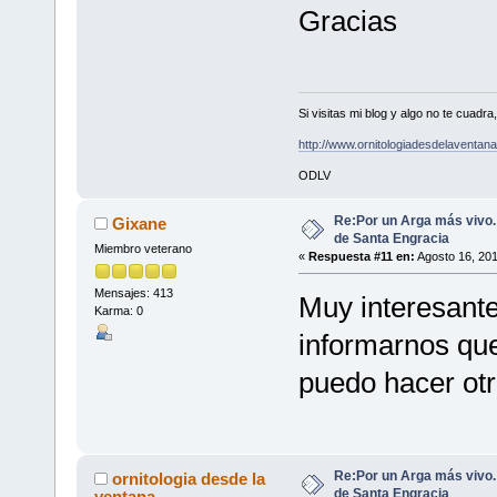
Gracias
Si visitas mi blog y algo no te cuad
http://www.ornitologiadesdelaventa
ODLV
Re:Por un Arga más vivo
Gixane
de Santa Engracia
Miembro veterano
«
Respuesta #11 en:
Agosto 16, 201
Mensajes: 413
Muy interesante
Karma: 0
informarnos qu
puedo hacer ot
Re:Por un Arga más vivo
ornitologia desde la
de Santa Engracia
ventana