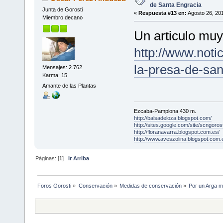
de Santa Engracia
Junta de Gorosti
«
Respuesta #13 en:
Agosto 26, 201
Miembro decano
Un articulo muy
http://www.noti
la-presa-de-san
Mensajes: 2.762
Karma: 15
Amante de las Plantas
Ezcaba-Pamplona 430 m.
http://balsadeloza.blogspot.com/
http://sites.google.com/site/scngorost
http://floranavarra.blogspot.com.es/
http://www.aveszolina.blogspot.com.
Páginas: [
1
]
Ir Arriba
Foros Gorosti
»
Conservación
»
Medidas de conservación
»
Por un Arga m