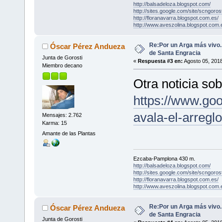
http://balsadeloza.blogspot.com/
http://sites.google.com/site/scngorost
http://floranavarra.blogspot.com.es/
http://www.aveszolina.blogspot.com.
Re:Por un Arga más vivo
Óscar Pérez Andueza
de Santa Engracia
Junta de Gorosti
«
Respuesta #3 en:
Agosto 05, 2018
Miembro decano
Otra noticia so
https://www.go
avala-el-arregl
Mensajes: 2.762
Karma: 15
Amante de las Plantas
Ezcaba-Pamplona 430 m.
http://balsadeloza.blogspot.com/
http://sites.google.com/site/scngorost
http://floranavarra.blogspot.com.es/
http://www.aveszolina.blogspot.com.
Re:Por un Arga más vivo
Óscar Pérez Andueza
de Santa Engracia
Junta de Gorosti