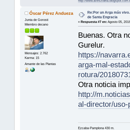
http://www.aveszolina.blogspot.com.
Re:Por un Arga más vivo
Óscar Pérez Andueza
de Santa Engracia
Junta de Gorosti
«
Respuesta #7 en:
Agosto 05, 2018
Miembro decano
Buenas. Otra no
Gurelur.
https://navarra
Mensajes: 2.762
Karma: 15
arga-mal-estad
Amante de las Plantas
rotura/2018073
Otra noticia imp
http://m.notici
al-director/uso-
Ezcaba-Pamplona 430 m.