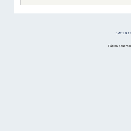
SMF 2.0.1
Página generada