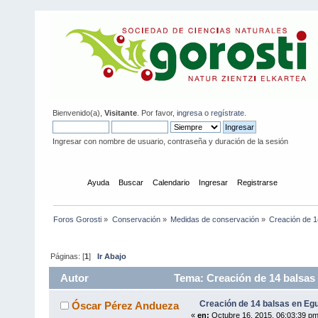
Bienvenido(a),
Visitante
. Por favor,
ingresa
o
regístrate
.
Ingresar con nombre de usuario, contraseña y duración de la sesión
Inicio
Ayuda
Buscar
Calendario
Ingresar
Registrarse
Foros Gorosti
»
Conservación
»
Medidas de conservación
»
Creación de 1
Páginas: [
1
]
Ir Abajo
Autor
Tema: Creación de 14 balsas
Creación de 14 balsas en Eg
Óscar Pérez Andueza
«
en:
Octubre 16, 2015, 06:03:39 pm