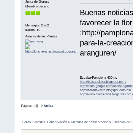
Junta de Gorosti
Miembro decano
Buenas noticias
favorecer la fl
Mensajes: 2.762
Karma: 15
:http://pamplon
Amante de las Plantas
para-la-creaci
aranguren/
Ezcaba-Pamplona 430 m.
http://balsadeloza.blogspot.com/
http://sites.google.com/site/scngorost
http://floranavarra.blogspot.com.es/
http://www.aveszolina.blogspot.com.
Páginas: [
1
]
Ir Arriba
Foros Gorosti
»
Conservación
»
Medidas de conservación
»
Creación de 1