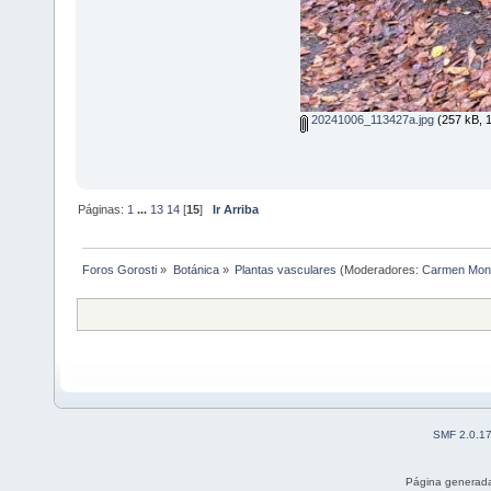
20241006_113427a.jpg
(257 kB, 1
Páginas:
1
...
13
14
[
15
]
Ir Arriba
Foros Gorosti
»
Botánica
»
Plantas vasculares
(Moderadores:
Carmen Mon
SMF 2.0.1
Página generada