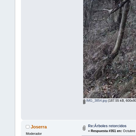
IMG_3854.jpg
(187.55 kB, 600x80
Re:Árboles retorcidos
Joserra
«
Respuesta #351 en:
Octubre 
Moderador