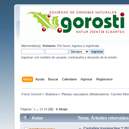
Bienvenido(a),
Visitante
. Por favor,
ingresa
o
regístrate
.
Ingresar con nombre de usuario, contraseña y duración de la sesión
Inicio
Ayuda
Buscar
Calendario
Ingresar
Registrarse
Foros Gorosti
»
Botánica
»
Plantas vasculares
(Moderadores:
Carmen Mon
Páginas:
1
...
13
14
[
15
]
Ir Abajo
Autor
Tema: Árboles retorcidos
Castaños trasmochos ? 202