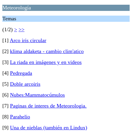
Meteorología
Temas
(1/2)
>
>>
[1]
Arco iris circular
[2]
klima aldaketa - cambio clim'atico
[3]
La riada en imágenes y en videos
[4]
Pedregada
[5]
Doble arcoiris
[6]
Nubes:Mammatocúmulos
[7]
Paginas de interes de Meteorologia.
[8]
Parahelio
[9]
Una de nieblas (también en Lindux)