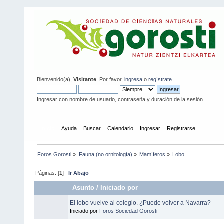
Bienvenido(a),
Visitante
. Por favor,
ingresa
o
regístrate
.
Ingresar con nombre de usuario, contraseña y duración de la sesión
Inicio
Ayuda
Buscar
Calendario
Ingresar
Registrarse
Foros Gorosti
»
Fauna (no ornitología)
»
Mamíferos
»
Lobo
Páginas: [
1
]
Ir Abajo
Asunto
/
Iniciado por
El lobo vuelve al colegio. ¿Puede volver a Navarra?
Iniciado por
Foros Sociedad Gorosti