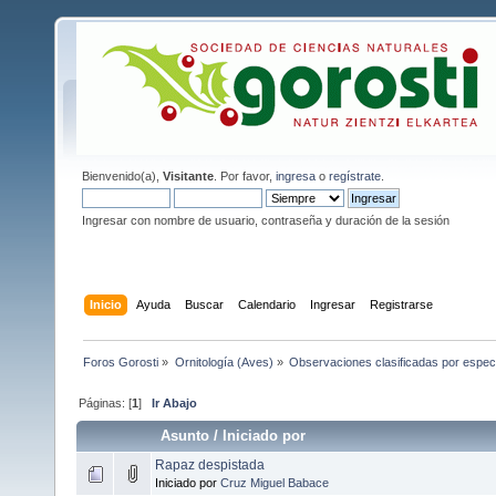
Bienvenido(a),
Visitante
. Por favor,
ingresa
o
regístrate
.
Ingresar con nombre de usuario, contraseña y duración de la sesión
Inicio
Ayuda
Buscar
Calendario
Ingresar
Registrarse
Foros Gorosti
»
Ornitología (Aves)
»
Observaciones clasificadas por espec
Páginas: [
1
]
Ir Abajo
Asunto
/
Iniciado por
Rapaz despistada
Iniciado por
Cruz Miguel Babace