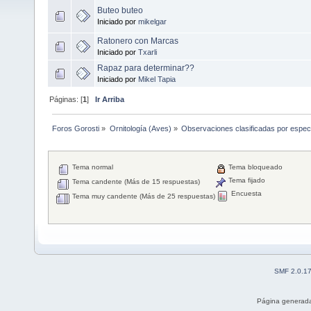
Buteo buteo
Iniciado por
mikelgar
Ratonero con Marcas
Iniciado por
Txarli
Rapaz para determinar??
Iniciado por
Mikel Tapia
Páginas: [
1
]
Ir Arriba
Foros Gorosti
»
Ornitología (Aves)
»
Observaciones clasificadas por espec
Tema normal
Tema bloqueado
Tema fijado
Tema candente (Más de 15 respuestas)
Encuesta
Tema muy candente (Más de 25 respuestas)
SMF 2.0.1
Página generada