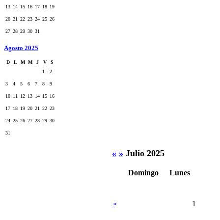
13
14
15
16
17
18
19
20
21
22
23
24
25
26
27
28
29
30
31
Agosto 2025
D
L
M
M
J
V
S
1
2
3
4
5
6
7
8
9
10
11
12
13
14
15
16
17
18
19
20
21
22
23
24
25
26
27
28
29
30
31
«
»
Julio 2025
Domingo
Lunes
»
1