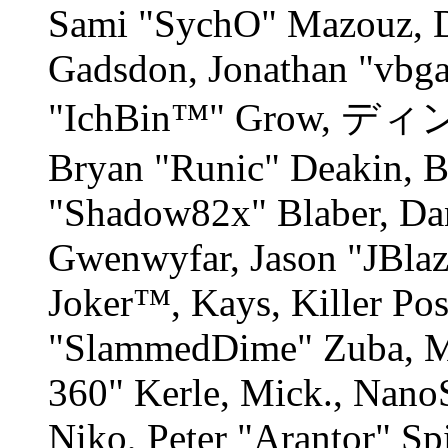
Sami "SychO" Mazouz, D
Gadsdon, Jonathan "vbga
"IchBin™" Grow, ディン1
Bryan "Runic" Deakin, B
"Shadow82x" Blaber, Dan
Gwenwyfar, Jason "JBlaz
Joker™, Kays, Killer Po
"SlammedDime" Zuba, M
360" Kerle, Mick., Nano
Niko, Peter "Arantor" Spi