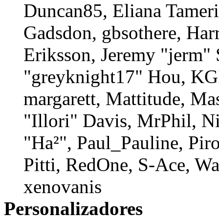
Duncan85, Eliana Tameri
Gadsdon, gbsothere, Har
Eriksson, Jeremy "jerm" 
"greyknight17" Hou, KGII
margarett, Mattitude, Ma
"Illori" Davis, MrPhil, N
"Ha²", Paul_Pauline, Pi
Pitti, RedOne, S-Ace, W
xenovanis
Personalizadores