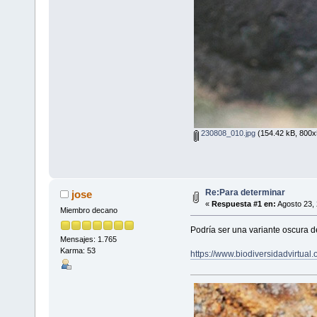
230808_010.jpg
(154.42 kB, 800x5
Re:Para determinar
jose
«
Respuesta #1 en:
Agosto 23, 
Miembro decano
Podría ser una variante oscura d
Mensajes: 1.765
Karma: 53
https://www.biodiversidadvirtua