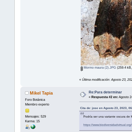
Mormo maura (2).JPG
(259.4 kB,
«
Última modificación: Agosto 23, 20
Re:Para determinar
Mikel Tapia
«
Respuesta #2 en:
Agosto 24
Foro Botánica
Miembro experto
Cita de: jose en Agosto 23, 2023, 0
Mensajes: 529
Podría ser una variante oscura de 
Karma: 15
https://www.biodiversidadvirtual.o