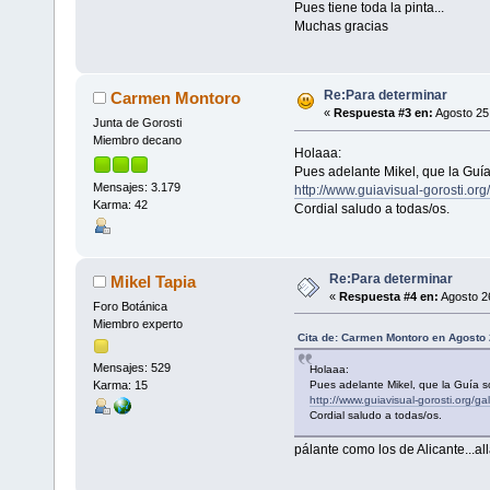
Pues tiene toda la pinta...
Muchas gracias
Re:Para determinar
Carmen Montoro
«
Respuesta #3 en:
Agosto 25,
Junta de Gorosti
Miembro decano
Holaaa:
Pues adelante Mikel, que la Guía
Mensajes: 3.179
http://www.guiavisual-gorosti.or
Karma: 42
Cordial saludo a todas/os.
Re:Para determinar
Mikel Tapia
«
Respuesta #4 en:
Agosto 26
Foro Botánica
Miembro experto
Cita de: Carmen Montoro en Agosto 
Mensajes: 529
Holaaa:
Pues adelante Mikel, que la Guía s
Karma: 15
http://www.guiavisual-gorosti.org/g
Cordial saludo a todas/os.
pálante como los de Alicante...al