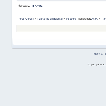
Páginas: [
1
]
Ir Arriba
Foros Gorosti
»
Fauna (no ornitología)
»
Insectos
(Moderador:
AnaA
) »
Par
SMF 2.0.1
Página generada