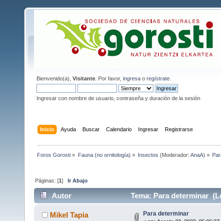
Bienvenido(a),
Visitante
. Por favor,
ingresa
o
regístrate
.
Ingresar con nombre de usuario, contraseña y duración de la sesión
Inicio
Ayuda
Buscar
Calendario
Ingresar
Registrarse
Foros Gorosti
»
Fauna (no ornitología)
»
Insectos
(Moderador:
AnaA
) »
Par
Páginas: [
1
]
Ir Abajo
Autor
Tema: Para determinar (Le
Para determinar
Mikel Tapia