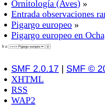
Ornitología (Aves)
»
Entrada observaciones ra
Pigargo europeo
»
Pigargo europeo en Ocha
Ir a:
SMF 2.0.17
|
SMF © 2
XHTML
RSS
WAP2