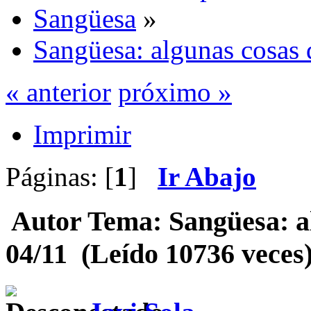
Sangüesa
»
Sangüesa: algunas cosas 
« anterior
próximo »
Imprimir
Páginas: [
1
]
Ir Abajo
Autor
Tema: Sangüesa: al
04/11 (Leído 10736 veces