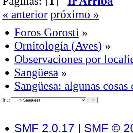
Páginas: [
1
]
Ir Arriba
« anterior
próximo »
Foros Gorosti
»
Ornitología (Aves)
»
Observaciones por locali
Sangüesa
»
Sangüesa: algunas cosas 
Ir a:
SMF 2.0.17
|
SMF © 2