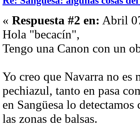
Re: Sangüesa: algunas cosas del
«
Respuesta #2 en:
Abril 0
Hola "becacín",
Tengo una Canon con un ob
Yo creo que Navarra no es ma
pechiazul, tanto en pasa c
en Sangüesa lo detectamos c
las zonas de balsas.