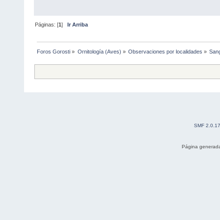
Páginas: [
1
]
Ir Arriba
Foros Gorosti
»
Ornitología (Aves)
»
Observaciones por localidades
»
San
SMF 2.0.1
Página generada