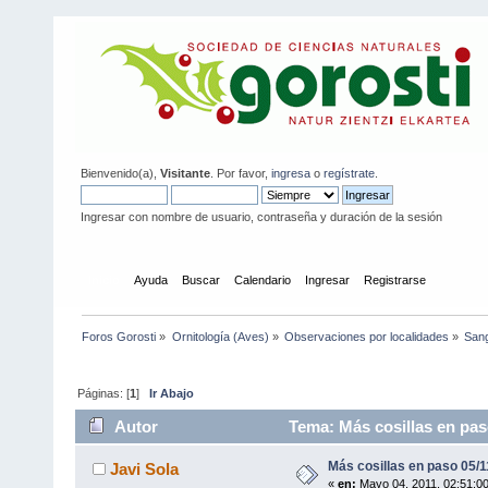
Bienvenido(a),
Visitante
. Por favor,
ingresa
o
regístrate
.
Ingresar con nombre de usuario, contraseña y duración de la sesión
Inicio
Ayuda
Buscar
Calendario
Ingresar
Registrarse
Foros Gorosti
»
Ornitología (Aves)
»
Observaciones por localidades
»
San
Páginas: [
1
]
Ir Abajo
Autor
Tema: Más cosillas en pas
Más cosillas en paso 05/1
Javi Sola
«
en:
Mayo 04, 2011, 02:51:0