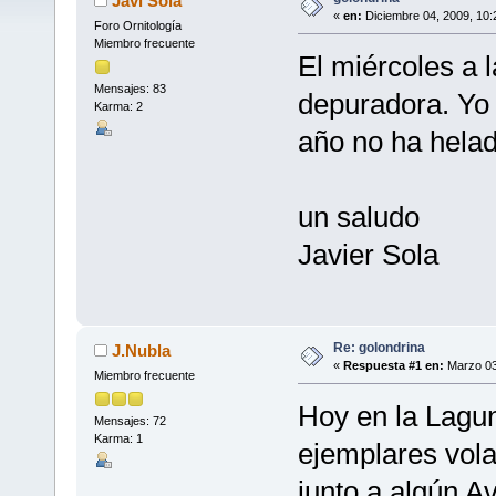
Javi Sola
«
en:
Diciembre 04, 2009, 10:
Foro Ornitología
Miembro frecuente
El miércoles a 
Mensajes: 83
depuradora. Yo 
Karma: 2
año no ha helad
un saludo
Javier Sola
Re: golondrina
J.Nubla
«
Respuesta #1 en:
Marzo 03
Miembro frecuente
Hoy en la Lagun
Mensajes: 72
Karma: 1
ejemplares vol
junto a algún A