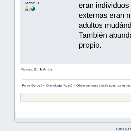
eran individuos
Karma: 11
externas eran m
adultos mudándo
También abunda
propio.
Páginas: [
1
]
Ir Arriba
Foros Gorosti
»
Ornitología (Aves)
»
Observaciones clasificadas por espec
SMF 2.0.1