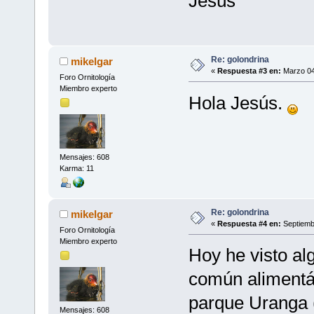
Jesús
Re: golondrina
mikelgar
«
Respuesta #3 en:
Marzo 04
Foro Ornitología
Miembro experto
Hola Jesús.
Mensajes: 608
Karma: 11
Re: golondrina
mikelgar
«
Respuesta #4 en:
Septiembr
Foro Ornitología
Miembro experto
Hoy he visto al
común alimentá
parque Uranga (
Mensajes: 608