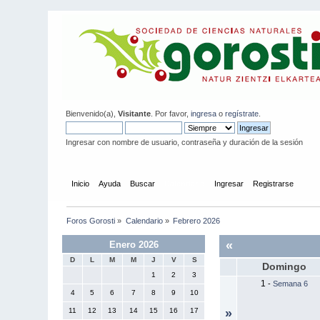
Bienvenido(a),
Visitante
. Por favor,
ingresa
o
regístrate
.
Ingresar con nombre de usuario, contraseña y duración de la sesión
Inicio
Ayuda
Buscar
Calendario
Ingresar
Registrarse
Foros Gorosti
»
Calendario
»
Febrero 2026
«
Enero 2026
D
L
M
M
J
V
S
Domingo
1
2
3
1
-
Semana 6
4
5
6
7
8
9
10
11
12
13
14
15
16
17
»