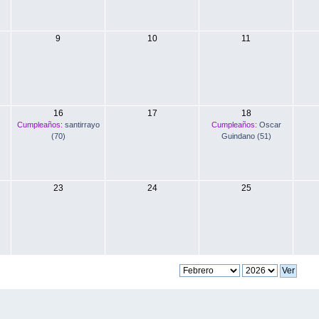
9
10
11
16
17
18
Cumpleaños:
santirrayo
Cumpleaños:
Oscar
(70)
Guindano (51)
23
24
25