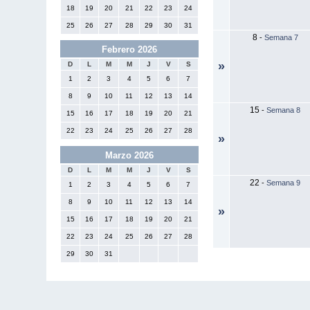
18
19
20
21
22
23
24
25
26
27
28
29
30
31
8
-
Semana 7
Febrero 2026
»
D
L
M
M
J
V
S
1
2
3
4
5
6
7
8
9
10
11
12
13
14
15
-
Semana 8
15
16
17
18
19
20
21
22
23
24
25
26
27
28
»
Marzo 2026
D
L
M
M
J
V
S
22
-
Semana 9
1
2
3
4
5
6
7
8
9
10
11
12
13
14
»
15
16
17
18
19
20
21
22
23
24
25
26
27
28
29
30
31