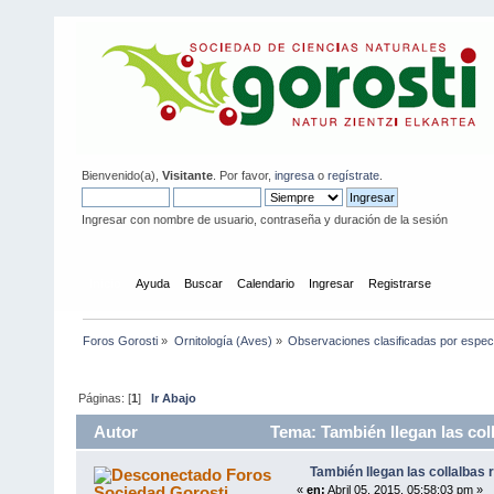
Bienvenido(a),
Visitante
. Por favor,
ingresa
o
regístrate
.
Ingresar con nombre de usuario, contraseña y duración de la sesión
Inicio
Ayuda
Buscar
Calendario
Ingresar
Registrarse
Foros Gorosti
»
Ornitología (Aves)
»
Observaciones clasificadas por espec
Páginas: [
1
]
Ir Abajo
Autor
Tema: También llegan las col
También llegan las collalbas 
Foros
Sociedad Gorosti
«
en:
Abril 05, 2015, 05:58:03 pm »