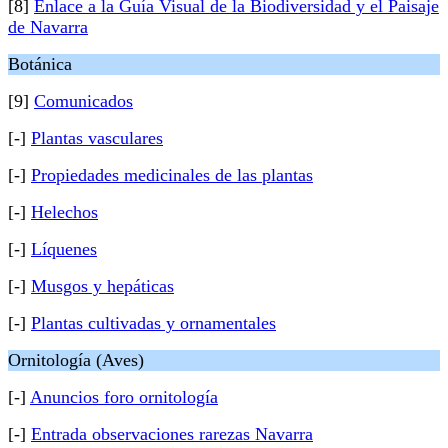
[8]
Enlace a la Guía Visual de la Biodiversidad y el Paisaje
de Navarra
Botánica
[9]
Comunicados
[-]
Plantas vasculares
[-]
Propiedades medicinales de las plantas
[-]
Helechos
[-]
Líquenes
[-]
Musgos y hepáticas
[-]
Plantas cultivadas y ornamentales
Ornitología (Aves)
[-]
Anuncios foro ornitología
[-]
Entrada observaciones rarezas Navarra