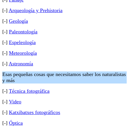
[-]
Arqueología y Prehistoria
[-]
Geología
[-]
Paleontología
[-]
Espeleología
[-]
Meteorología
[-]
Astronomía
Esas pequeñas cosas que necesitamos saber los naturalistas
y más
[-]
Técnica fotográfica
[-]
Video
[-]
Katxibatxes fotográficos
[-]
Óptica