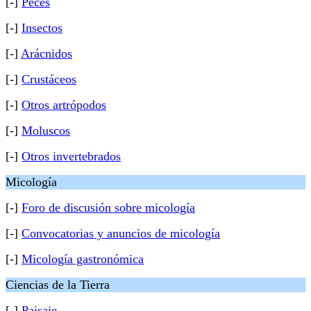
[-]
Peces
[-]
Insectos
[-]
Arácnidos
[-]
Crustáceos
[-]
Otros artrópodos
[-]
Moluscos
[-]
Otros invertebrados
Micología
[-]
Foro de discusión sobre micología
[-]
Convocatorias y anuncios de micología
[-]
Micología gastronómica
Ciencias de la Tierra
[-]
Paisaje