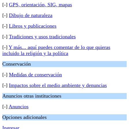
[-]
GPS, orientación, SIG, mapas
[-]
Dibujo de naturaleza
[-]
Libros y publicaciones
[-]
Tradiciones y usos tradicionales
[-]
Y más... aquí puedes comentar de lo que quieras
incluido la religión y la política
Conservación
[-]
Medidas de conservación
[-]
Impactos sobre el medio ambiente y denuncias
Anuncios otras instituciones
[-]
Anuncios
Opciones adicionales
Ingresar