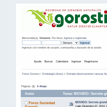
Bienvenido(a),
Visitante
. Por favor,
ingresa
o
regístrate
.
Ingresar con nombre de usuario, contraseña y duración de la sesión
Inicio
Ayuda
Buscar
Calendario
Ingresar
Registrarse
Foros Gorosti
»
Ornitología (Aves)
»
Entrada observaciones rarezas N
Páginas: [
1
]
Ir Abajo
Autor
Tema: MOVIDO: Serreta gr
MOVIDO: Serreta gran
Foros Sociedad
Gorosti
«
en:
Diciembre 07, 2014, 