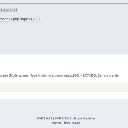
reta grande
.
foro/index.php?topic=1753.0
avarra
(Moderadores:
José Ardaiz
,
ricardorodriguez1960
) »
MOVIDO: Serreta grande
SMF 2.0.17
|
SMF © 2017
,
Simple Machines
XHTML
RSS
WAP2