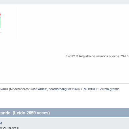
12/12/02 Registro de usuarios nuevos
avarra
(Moderadores:
José Ardaiz
,
ricardorodriguez1960
) »
MOVIDO: Serreta grande
ande (Leído 2659 veces)
de
04:21:29 pm »