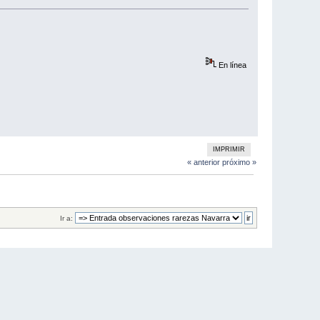
En línea
IMPRIMIR
« anterior
próximo »
Ir a: