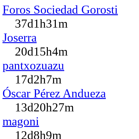
Foros Sociedad Gorosti
37d1h31m
Joserra
20d15h4m
pantxozuazu
17d2h7m
Óscar Pérez Andueza
13d20h27m
magoni
12d8h9m