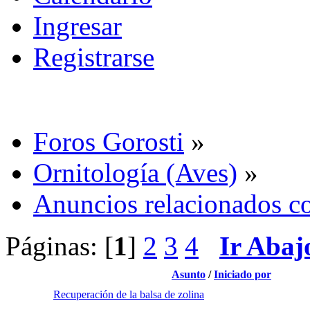
Ingresar
Registrarse
Foros Gorosti
»
Ornitología (Aves)
»
Anuncios relacionados co
Páginas: [
1
]
2
3
4
Ir Abaj
Asunto
/
Iniciado por
Recuperación de la balsa de zolina