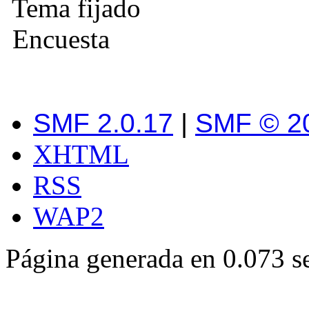
Tema fijado
Encuesta
SMF 2.0.17
|
SMF © 2
XHTML
RSS
WAP2
Página generada en 0.073 s