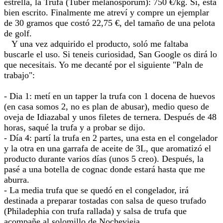
estrella, la Trufa (Tuber melanosporum): 750 €/kg. Si, esta
bien escrito. Finalmente me atreví y compre un ejemplar
de 30 gramos que costó 22,75 €, del tamaño de una pelota
de golf.
Y una vez adquirido el producto, soló me faltaba
buscarle el uso. Si teneis curiosidad, San Google os dirá lo
que necesitais. Yo me decanté por el siguiente "Paln de
trabajo":
- Dia 1: metí en un tapper la trufa con 1 docena de huevos
(en casa somos 2, no es plan de abusar), medio queso de
oveja de Idiazabal y unos filetes de ternera. Después de 48
horas, saqué la trufa y a probar se dijo.
- Día 4: partí la trufa en 2 partes, una esta en el congelador
y la otra en una garrafa de aceite de 3L, que aromatizó el
producto durante varios días (unos 5 creo). Después, la
pasé a una botella de cognac donde estará hasta que me
aburra.
- La media trufa que se quedó en el congelador, irá
destinada a preparar tostadas con salsa de queso trufado
(Philadephia con trufa rallada) y salsa de trufa que
acompañe al solomillo de Nochevieja.