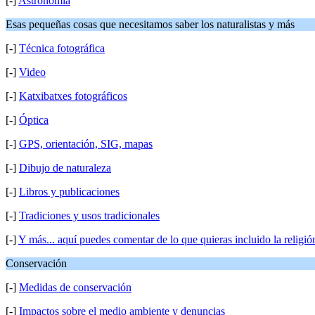
[-]
Astronomía
Esas pequeñas cosas que necesitamos saber los naturalistas y más
[-]
Técnica fotográfica
[-]
Video
[-]
Katxibatxes fotográficos
[-]
Óptica
[-]
GPS, orientación, SIG, mapas
[-]
Dibujo de naturaleza
[-]
Libros y publicaciones
[-]
Tradiciones y usos tradicionales
[-]
Y más... aquí puedes comentar de lo que quieras incluido la religión
Conservación
[-]
Medidas de conservación
[-]
Impactos sobre el medio ambiente y denuncias