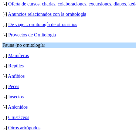
[-]
Oferta de cursos, charlas, colaboraciones, excursiones, diapos, ke
[-]
Anuncios relacionados con la ornitología
[-]
De viaje... ornitología de otros sitios
[-]
Proyectos de Ornitología
Fauna (no ornitología)
[-]
Mamíferos
[-]
Reptiles
[-]
Anfibios
[-]
Peces
[-]
Insectos
[-]
Arácnidos
[-]
Crustáceos
[-]
Otros artrópodos