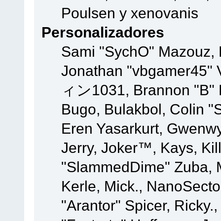
Poulsen y xenovanis
Personalizadores
Sami "SychO" Mazouz, 
Jonathan "vbgamer45" V
ィン1031, Brannon "B" Ha
Bugo, Bulakbol, Colin "
Eren Yasarkurt, Gwenwy
Jerry, Joker™, Kays, Kil
"SlammedDime" Zuba, M
Kerle, Mick., NanoSecto
"Arantor" Spicer, Ricky.