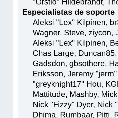
"Orstio" Hildebrandt, Th
Especialistas de soporte
Aleksi "Lex" Kilpinen, b
Wagner, Steve, ziycon, 
Aleksi "Lex" Kilpinen, B
Chas Large, Duncan85, E
Gadsdon, gbsothere, Ha
Eriksson, Jeremy "jerm"
"greyknight17" Hou, KGIII
Mattitude, Mashby, Mick G
Nick "Fizzy" Dyer, Nick 
Dhima, Rumbaar, Pitti,