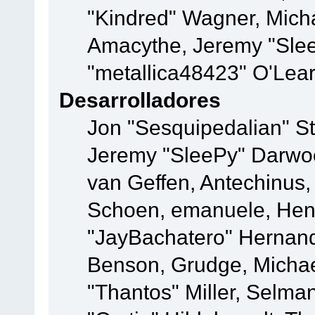
"Kindred" Wagner, Mich
Amacythe, Jeremy "Slee
"metallica48423" O'Lea
Desarrolladores
Jon "Sesquipedalian" St
Jeremy "SleePy" Darwo
van Geffen, Antechinus, 
Schoen, emanuele, Hend
"JayBachatero" Hernand
Benson, Grudge, Micha
"Thantos" Miller, Selma