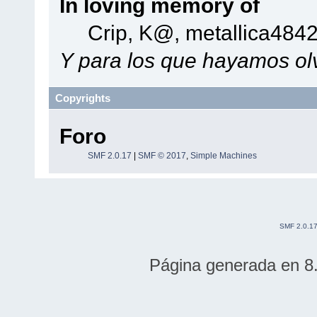
In loving memory of
Crip, K@, metallica484
Y para los que hayamos olv
Copyrights
Foro
SMF 2.0.17
|
SMF © 2017
,
Simple Machines
SMF 2.0.1
Página generada en 8