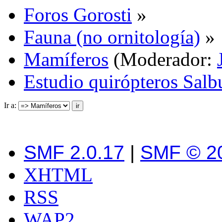
Foros Gorosti
»
Fauna (no ornitología)
»
Mamíferos
(Moderador:
Estudio quirópteros Salb
Ir a:
SMF 2.0.17
|
SMF © 2
XHTML
RSS
WAP2