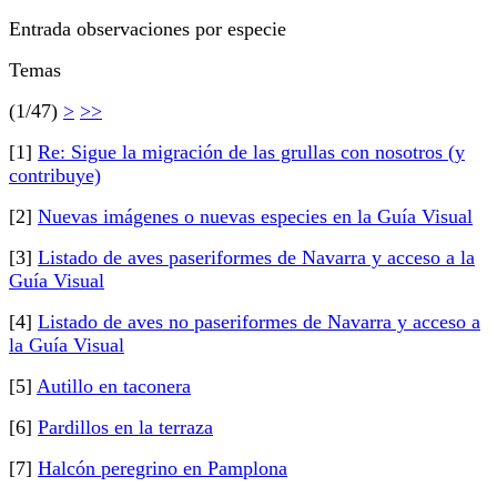
Entrada observaciones por especie
Temas
(1/47)
>
>>
[1]
Re: Sigue la migración de las grullas con nosotros (y
contribuye)
[2]
Nuevas imágenes o nuevas especies en la Guía Visual
[3]
Listado de aves paseriformes de Navarra y acceso a la
Guía Visual
[4]
Listado de aves no paseriformes de Navarra y acceso a
la Guía Visual
[5]
Autillo en taconera
[6]
Pardillos en la terraza
[7]
Halcón peregrino en Pamplona