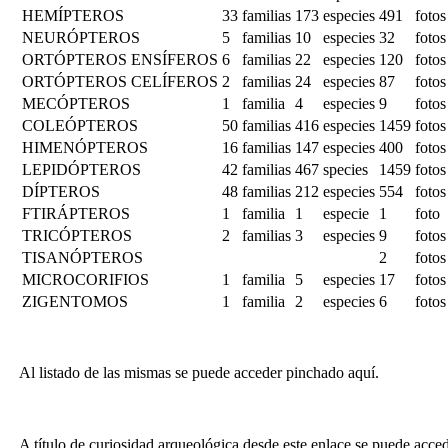
HEMÍPTEROS
33
familias
173
especies
491
fotos
NEURÓPTEROS
5
familias
10
especies
32
fotos
ORTÓPTEROS ENSÍFEROS
6
familias
22
especies
120
fotos
ORTÓPTEROS CELÍFEROS
2
familias
24
especies
87
fotos
MECÓPTEROS
1
familia
4
especies
9
fotos
COLEÓPTEROS
50
familias
416
especies
1459
fotos
HIMENÓPTEROS
16
familias
147
especies
400
fotos
LEPIDÓPTEROS
42
familias
467
species
1459
fotos
DÍPTEROS
48
familias
212
especies
554
fotos
FTIRÁPTEROS
1
familia
1
especie
1
foto
TRICÓPTEROS
2
familias
3
especies
9
fotos
TISANÓPTEROS
2
fotos
MICROCORIFIOS
1
familia
5
especies
17
fotos
ZIGENTOMOS
1
familia
2
especies
6
fotos
Al listado de las mismas se puede acceder pinchado aquí.
A título de curiosidad arqueológica desde este enlace se puede accede