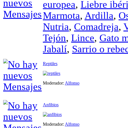
europea
,
Liebre ibér
Marmota
,
Ardilla
,
O
Nutria
,
Comadreja
,
Tejón
,
Lince
,
Gato m
Jabalí
,
Sarrio o rebe
Reptiles
Moderador:
Alfonso
Anfibios
Moderador:
Alfonso