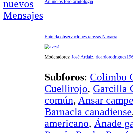
Anuncios foro ornitología
Entrada observaciones rarezas Navarra
Moderadores:
José Ardaiz
,
ricardorodriguez19
Subforos
:
Colimbo 
Cuellirojo
,
Garcilla 
común
,
Ansar campe
Barnacla canadiense
americano
,
Ánade ga