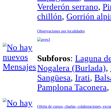
Verderón serrano
,
Pi
chillón
,
Gorrión alp
Observaciones por localidades
Subforos
:
Laguna de 
Nogalera (Burlada)
,
Sangüesa
,
Irati
,
Bals
Pamplona Taconera
Oferta de cursos, charlas, colaboraciones, excu