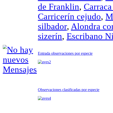
de Franklin
,
Carraca
Carricerín cejudo
,
Mo
silbador
,
Alondra co
sizerín
,
Escribano N
Entrada observaciones por especie
Observaciones clasificadas por especie