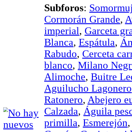
Subforos
:
Somormuj
Cormorán Grande
,
A
imperial
,
Garceta gr
Blanca
,
Espátula
,
Án
Rabudo
,
Cerceta car
blanco
,
Milano Neg
Alimoche
,
Buitre L
Aguilucho Lagonero
Ratonero
,
Abejero e
Calzada
,
Águila pes
primilla
,
Esmerejón