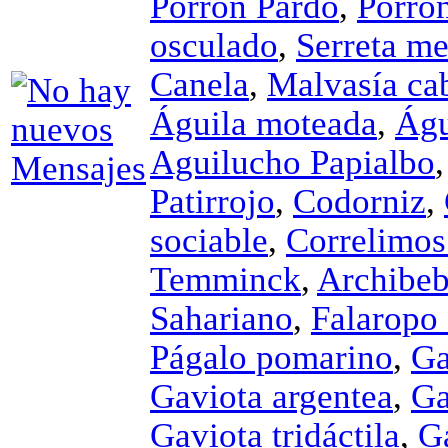
Porrón Pardo
,
Porró
osculado
,
Serreta m
Canela
,
Malvasía ca
Águila moteada
,
Águ
Aguilucho Papialbo
Patirrojo
,
Codorniz
,
sociable
,
Correlimos
Temminck
,
Archibeb
Sahariano
,
Falaropo
Págalo pomarino
,
Ga
Gaviota argentea
,
Ga
Gaviota tridáctila
,
G