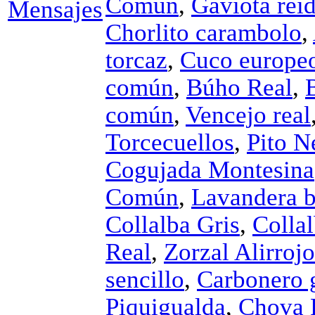
Común
,
Gaviota rei
Chorlito carambolo
,
torcaz
,
Cuco europe
común
,
Búho Real
,
común
,
Vencejo real
Torcecuellos
,
Pito N
Cogujada Montesina
Común
,
Lavandera b
Collalba Gris
,
Collal
Real
,
Zorzal Alirrojo
sencillo
,
Carbonero 
Piquigualda
,
Chova P