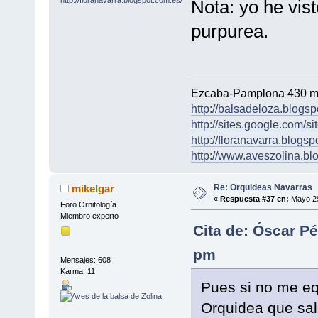
Nota: yo he vis
purpurea.
Ezcaba-Pamplona 430 m
http://balsadeloza.blogsp
http://sites.google.com/si
http://floranavarra.blogsp
http://www.aveszolina.bl
Re: Orquideas Navarras
mikelgar
«
Respuesta #37 en:
Mayo 29
Foro Ornitología
Miembro experto
Cita de: Óscar P
pm
Mensajes: 608
Karma: 11
Pues si no me equ
Orquidea que sal