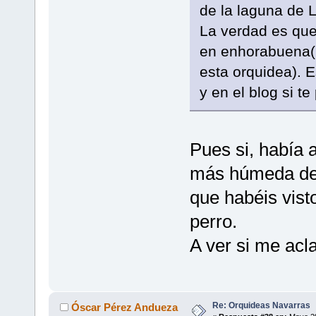
de la laguna de 
La verdad es que 
en enhorabuena(n
esta orquidea). E
y en el blog si t
Pues si, había 
más húmeda del 
que habéis vist
perro.
A ver si me acla
Re: Orquideas Navarras
Óscar Pérez Andueza