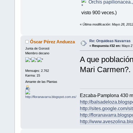
Orchis papilionacea.
visto 900 veces.)
«
Última modificación: Mayo 28, 20
Re: Orquideas Navarras
Óscar Pérez Andueza
«
Respuesta #32 en:
Mayo 27
Junta de Gorosti
Miembro decano
A que población
Mari Carmen?. 
Mensajes: 2.762
Karma: 15
Amante de las Plantas
Ezcaba-Pamplona 430 m
http://balsadeloza.blogsp
http://sites.google.com/si
http://floranavarra.blogsp
http://www.aveszolina.bl