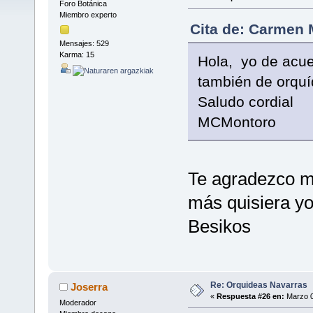
Foro Botánica
Miembro experto
Cita de: Carmen 
Mensajes: 529
Karma: 15
Hola, yo de acue
también de orquí
Saludo cordial
MCMontoro
Te agradezco mu
más quisiera yo
Besikos
Re: Orquideas Navarras
Joserra
«
Respuesta #26 en:
Marzo 0
Moderador