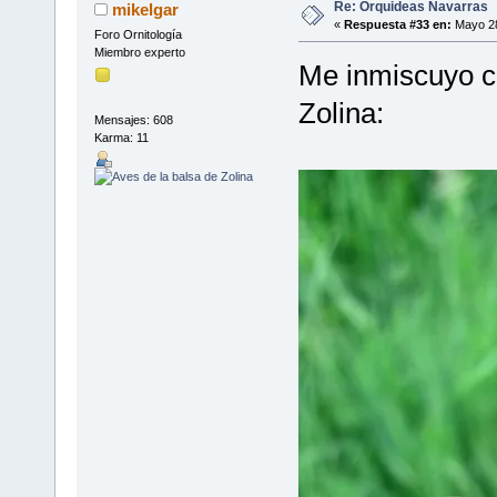
Re: Orquideas Navarras
mikelgar
«
Respuesta #33 en:
Mayo 28
Foro Ornitología
Miembro experto
Me inmiscuyo co
Zolina:
Mensajes: 608
Karma: 11