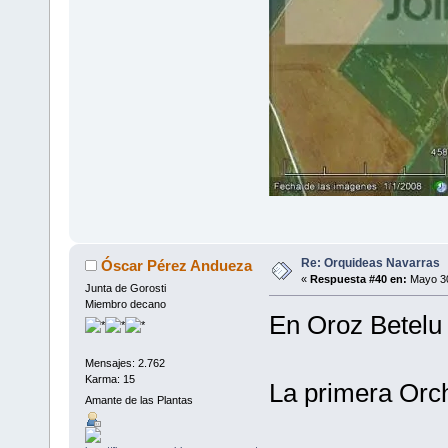
Re: Orquideas Navarras
Óscar Pérez Andueza
«
Respuesta #40 en:
Mayo 30
Junta de Gorosti
Miembro decano
En Oroz Betelu 
Mensajes: 2.762
Karma: 15
La primera Orc
Amante de las Plantas