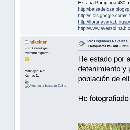
Ezcaba-Pamplona 430 m
http://balsadeloza.blogsp
http://sites.google.com/si
http://floranavarra.blogsp
http://www.aveszolina.bl
Re: Orquideas Navarras
mikelgar
«
Respuesta #42 en:
Junio 0
Foro Ornitología
Miembro experto
He estado por a
detenimiento y
Mensajes: 608
Karma: 11
población de el
He fotografiado