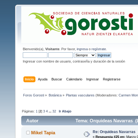
Bienvenido(a),
Visitante
. Por favor,
ingresa
o
regístrate
.
Ingresar con nombre de usuario, contraseña y duración de la sesión
Inicio
Ayuda
Buscar
Calendario
Ingresar
Registrarse
Foros Gorosti
»
Botánica
»
Plantas vasculares
(Moderadores:
Carmen Mon
Páginas:
1
[
2
]
3
4
...
32
Ir Abajo
Autor
Tema: Orquideas Navarras (L
Re: Orquideas Navarras
Mikel Tapia
«
Respuesta #25 en:
Marzo 0