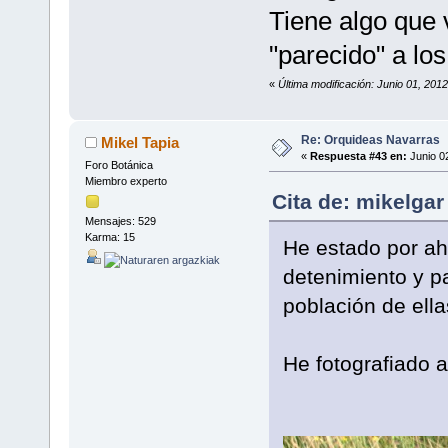
Tiene algo que 
"parecido" a l
«
Última modificación: Junio 01, 201
Re: Orquideas Navarras
Mikel Tapia
«
Respuesta #43 en:
Junio 02
Foro Botánica
Miembro experto
Cita de: mikelgar
Mensajes: 529
Karma: 15
He estado por ahí
detenimiento y p
población de ell
He fotografiado 