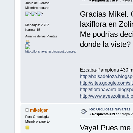
«
Respuesta #38 en:
Mayo 29
Junta de Gorosti
Miembro decano
Gracias Mikel. 
laxiflora en Zol
Mensajes: 2.762
Karma: 15
Me podrías dec
Amante de las Plantas
donde la viste?
Ezcaba-Pamplona 430 m
http://balsadeloza.blogsp
http://sites.google.com/si
http://floranavarra.blogsp
http://www.aveszolina.bl
Re: Orquideas Navarras
mikelgar
«
Respuesta #39 en:
Mayo 29
Foro Ornitología
Miembro experto
Vaya! Pues me 