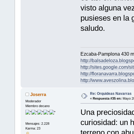
visto alguna vez
pusieses en la g
saludo.
Ezcaba-Pamplona 430 m
http://balsadeloza.blogsp
http://sites.google.com/si
http://floranavarra.blogsp
http://www.aveszolina.bl
Re: Orquideas Navarras
Joserra
«
Respuesta #35 en:
Mayo 28
Moderador
Miembro decano
Una preciosida
curiosidad: un h
Mensajes: 2.228
Karma: 23
terreno con ab