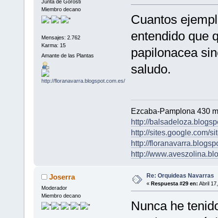
Junta de Gorosti
Miembro decano
Cuantos ejempl
entendido que 
Mensajes: 2.762
Karma: 15
papilonacea sin
Amante de las Plantas
saludo.
Ezcaba-Pamplona 430 m
http://balsadeloza.blogsp
http://sites.google.com/si
http://floranavarra.blogsp
http://www.aveszolina.bl
Re: Orquideas Navarras
Joserra
«
Respuesta #29 en:
Abril 17
Moderador
Miembro decano
Nunca he tenido