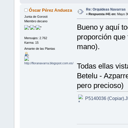
Re: Orquideas Navarras
Óscar Pérez Andueza
«
Respuesta #41 en:
Mayo 30
Junta de Gorosti
Miembro decano
Bueno y aquí tod
proporción que
Mensajes: 2.762
Karma: 15
mano).
Amante de las Plantas
Todas ellas vis
Betelu - Azparr
pero precioso)
P5140036 (Copiar).