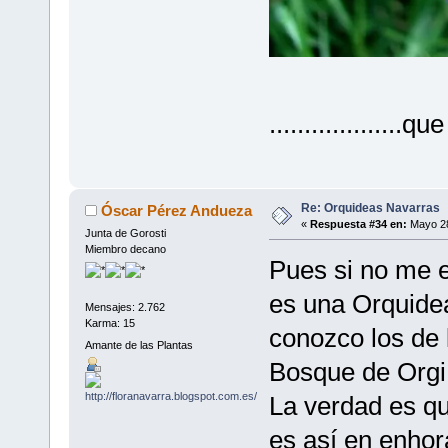
..................
Re: Orquideas Navarras
Óscar Pérez Andueza
«
Respuesta #34 en:
Mayo 28
Junta de Gorosti
Miembro decano
Pues si no me e
es una Orquide
Mensajes: 2.762
Karma: 15
conozco los de 
Amante de las Plantas
Bosque de Orgi
La verdad es qu
es así en enhor