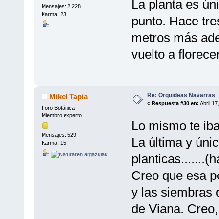
La planta es ún
Mensajes: 2.228
Karma: 23
punto. Hace tre
metros más adel
vuelto a florecer
Re: Orquideas Navarras
Mikel Tapia
«
Respuesta #30 en:
Abril 17
Foro Botánica
Miembro experto
Lo mismo te iba
Mensajes: 529
La última y úni
Karma: 15
planticas.......
Creo que esa p
y las siembras 
de Viana. Creo