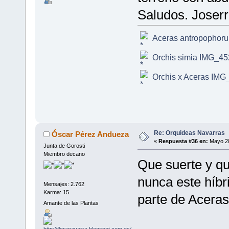
Saludos. Joser
Aceras antropophor
Orchis simia IMG_45
Orchis x Aceras IMG
Re: Orquideas Navarras
Óscar Pérez Andueza
«
Respuesta #36 en:
Mayo 28
Junta de Gorosti
Miembro decano
Que suerte y qu
nunca este híbri
Mensajes: 2.762
Karma: 15
parte de Aceras
Amante de las Plantas